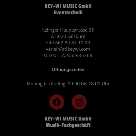
KEY-WI MUSIC GmbH
Eventtechnik
Itzlinger Hauptstrasse 35
A-5020 Salzburg
+43 662 84 84 10 20
verleih{at}keywi.com
UID Nr.: ATU65935768
Öffnungszeiten
Montag bis Freitag: 09:00 bis 18:00 Uhr
F
I
a
n
c
s
KEY-WI MUSIC GmbH
e
t
Musik-Fachgeschäft
b
a
o
g