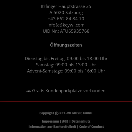
o
r
Itzlinger Hauptstrasse 35
A-5020 Salzburg
k
a
+43 662 84 84 10
m
info{at}keywi.com
UID Nr.: ATU65935768
Öffnungszeiten
Dienstag bis Freitag: 09:00 bis 18:00 Uhr
Samstag: 09:00 bis 13:00 Uhr
Advent-Samstage: 09:00 bis 16:00 Uhr
🚗 Gratis Kundenparkplätze vorhanden
Copyright © KEY-WI MUSIC GmbH
Impressum
|
AGB
|
Datenschutz
Information zur Barrierefreiheit
|
Code of Conduct