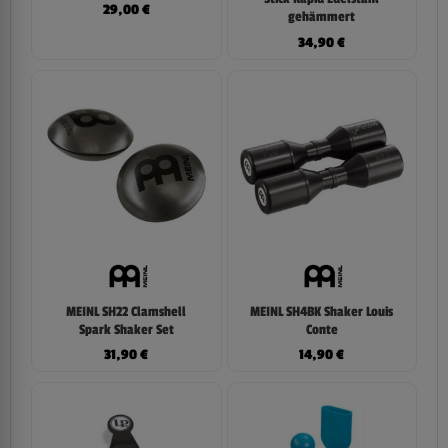
29,00
€
gehämmert
34,90
€
MEINL SH22 Clamshell
MEINL SH4BK Shaker Louis
Spark Shaker Set
Conte
31,90
€
14,90
€