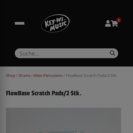
Zum
springen
Inhalt
springen
0
Shop
/
Drums
/
Klein-Percussion
/ FlowBase Scratch Pads/2 Stk.
FlowBase Scratch Pads/2 Stk.