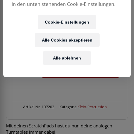
9,90
€
in den unten stehenden Cookie-Einstellungen.
Enthält 20% MwSt.
Cookie-Einstellungen
zzgl.
Versand
Lieferzeit: ca. 2-5 Werktage
Alle Cookies akzeptieren
Verfügbarkeit:
Vorrätig
Alle ablehnen
FlowBase
IN DEN WARENKORB
Scratch
Pads/2
Stk.
Menge
Artikel Nr.
107202
Kategorie
Klein-Percussion
Mit deinen ScratchPads hast du nun deine analogen
Turntables immer dabei.