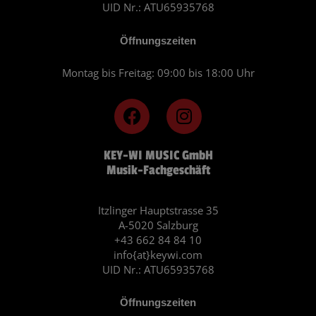
UID Nr.: ATU65935768
Öffnungszeiten
Montag bis Freitag: 09:00 bis 18:00 Uhr
F
I
a
n
c
s
KEY-WI MUSIC GmbH
e
t
Musik-Fachgeschäft
b
a
o
g
o
r
Itzlinger Hauptstrasse 35
A-5020 Salzburg
k
a
+43 662 84 84 10
m
info{at}keywi.com
UID Nr.: ATU65935768
Öffnungszeiten