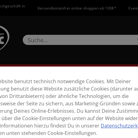
achgeschäft in
Versandkostenfrei online shoppen ab 100€*
Event
Mikros
DJ
Licht
Brass
Kabel
Zubehör
SALE
bsite benutzt technisch notwendige Cookies. Mit Deiner
ng benutzt diese Website zusätzliche Cookies (darunter a
von Drittanbietern) oder ähnliche Technologien, um die
Unser Experte​
sweise der Seite zu sichern, aus Marketing-Gründen sowie 
erung Deines Online-Erlebnisses. Du kannst Deine Zustim
t über die Cookie-Einstellungen unten auf der Website wider
Informationen hierzu findest Du in unserer
Datenschutzerk
en unten stehenden Cookie-Einstellungen.