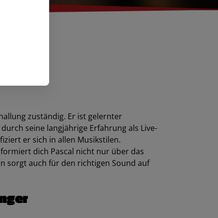
hallung zuständig. Er ist gelernter
durch seine langjährige Erfahrung als Live-
ziert er sich in allen Musikstilen.
formiert dich Pascal nicht nur über das
 sorgt auch für den richtigen Sound auf
nger