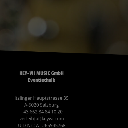
KEY-WI MUSIC GmbH
Eventtechnik
Itzlinger Hauptstrasse 35
A-5020 Salzburg
+43 662 84 84 10 20
verleih{at}keywi.com
UID Nr.: ATU65935768