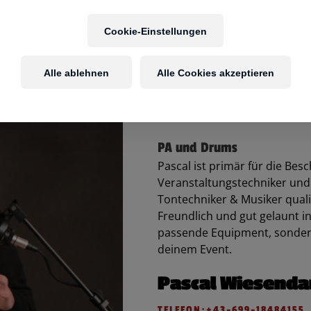
Cookie-Einstellungen
Alle ablehnen
Alle Cookies akzeptieren
PA und Drums
Pascal ist primär für die Besc
Veranstaltungstechniker und 
Tontechniker & Musiker qualifi
Freundlich und gut gelaunt in
passende Equipment, sondern
deinem Event.
Pascal Wiesenda
TELEFON:
+43-699-18484155