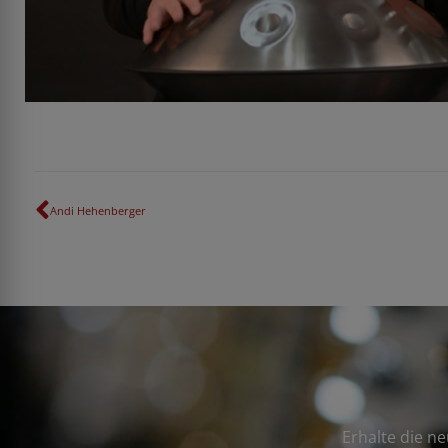
Zurück
Andi Hehenberger
Erhalte die n