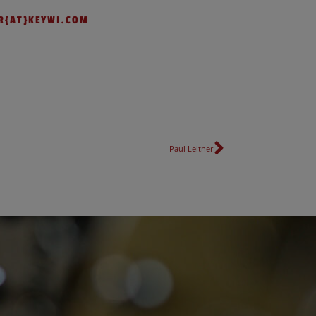
R{AT}KEYWI.COM
Nächster
Paul Leitner