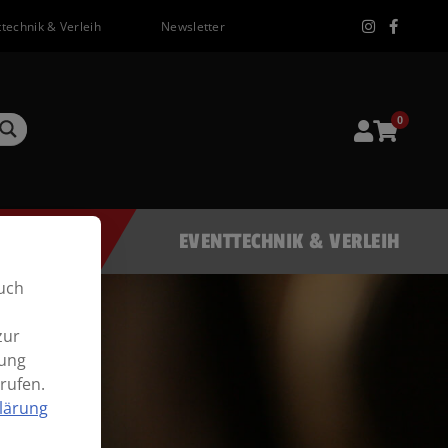
technik & Verleih
Newsletter
0
EVENTTECHNIK & VERLEIH
uch
zur
mung
rufen.
lärung