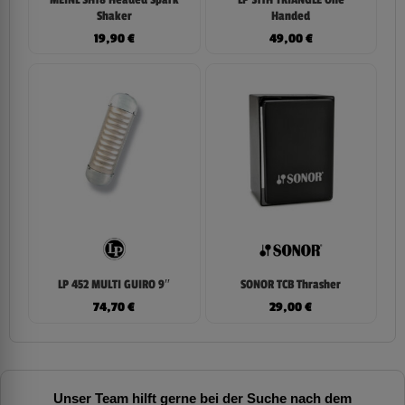
Shaker
Handed
19,90
€
49,00
€
LP 452 MULTI GUIRO 9″
SONOR TCB Thrasher
74,70
€
29,00
€
Unser Team hilft gerne bei der Suche nach dem