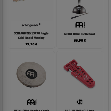
SCHLAGWERK JSR90 Jingle
MEINL BOWL Helixbowl
Stick Rapid Messing
66,90
€
29,90
€
MEINL SH18 Headed Spark
LP 311H TRIANGLE One