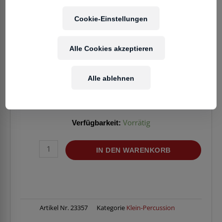
Cookie-Einstellungen
25,90
€
Alle Cookies akzeptieren
Enthält 20% MwSt.
zzgl.
Versand
Alle ablehnen
Lieferzeit: ca. 2-5 Werktage
Verfügbarkeit:
Vorrätig
MEINL
IN DEN WARENKORB
CAX3
CAXIXI
large
Menge
Artikel Nr.
23357
Kategorie
Klein-Percussion