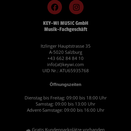
F
I
a
n
c
s
KEY-WI MUSIC GmbH
e
t
Musik-Fachgeschäft
b
a
o
g
o
r
Itzlinger Hauptstrasse 35
A-5020 Salzburg
k
a
+43 662 84 84 10
m
info{at}keywi.com
UID Nr.: ATU65935768
Öffnungszeiten
Dienstag bis Freitag: 09:00 bis 18:00 Uhr
Samstag: 09:00 bis 13:00 Uhr
Advent-Samstage: 09:00 bis 16:00 Uhr
🚗 Gratis Kundenparkplätze vorhanden