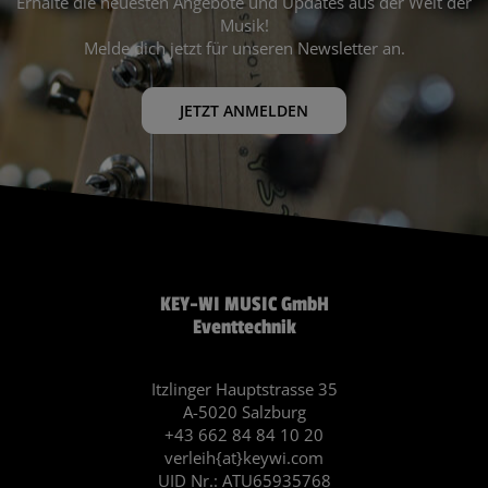
Erhalte die neuesten Angebote und Updates aus der Welt der
Musik!
Melde dich jetzt für unseren Newsletter an.
JETZT ANMELDEN
KEY-WI MUSIC GmbH
Eventtechnik
Itzlinger Hauptstrasse 35
A-5020 Salzburg
+43 662 84 84 10 20
verleih{at}keywi.com
UID Nr.: ATU65935768