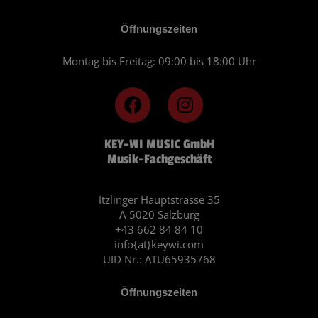
Öffnungszeiten
Montag bis Freitag: 09:00 bis 18:00 Uhr
F
I
a
n
c
s
KEY-WI MUSIC GmbH
e
t
Musik-Fachgeschäft
b
a
o
g
o
r
Itzlinger Hauptstrasse 35
A-5020 Salzburg
k
a
+43 662 84 84 10
m
info{at}keywi.com
UID Nr.: ATU65935768
Öffnungszeiten