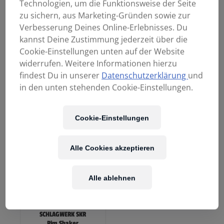
Technologien, um die Funktionsweise der Seite
zu sichern, aus Marketing-Gründen sowie zur
Verbesserung Deines Online-Erlebnisses. Du
kannst Deine Zustimmung jederzeit über die
Cookie-Einstellungen unten auf der Website
SCHLAGWERK PC 10/4
SCHLAGWERK RTF 60
widerrufen. Weitere Informationen hierzu
Power Chimes 4er
Rahmentrommel
findest Du in unserer
Datenschutzerklärung
und
Set
60cm mit Füssen
in den unten stehenden Cookie-Einstellungen.
89,00
€
299,00
€
Cookie-Einstellungen
Alle Cookies akzeptieren
Alle ablehnen
SCHLAGWERK SKR
Rim Shaker