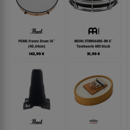
PEARL Frame Drum 16″
MEINL STBR06ABS-BK 6″
(40,64cm)
Tambuorin ABS black
142,90
€
31,90
€