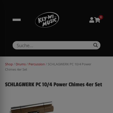
Zum
springen
Inhalt
springen
0
Shop
/
Drums
/
Percussion
/ SCHLAGWERK PC 10/4 Power
Chimes 4er Set
SCHLAGWERK PC 10/4 Power Chimes 4er Set