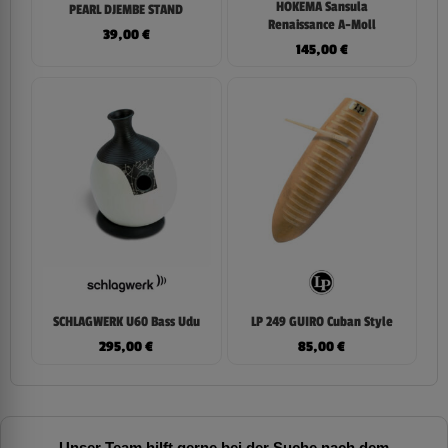
HOKEMA Sansula
PEARL DJEMBE STAND
Renaissance A-Moll
39,00
€
145,00
€
SCHLAGWERK U60 Bass Udu
LP 249 GUIRO Cuban Style
295,00
€
85,00
€
Unser Team hilft gerne bei der Suche nach dem