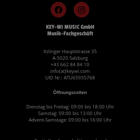
F
I
a
n
c
s
KEY-WI MUSIC GmbH
e
t
Musik-Fachgeschäft
b
a
o
g
o
r
Itzlinger Hauptstrasse 35
A-5020 Salzburg
k
a
+43 662 84 84 10
m
info{at}keywi.com
UID Nr.: ATU65935768
Öffnungszeiten
Dienstag bis Freitag: 09:00 bis 18:00 Uhr
Samstag: 09:00 bis 13:00 Uhr
Advent-Samstage: 09:00 bis 16:00 Uhr