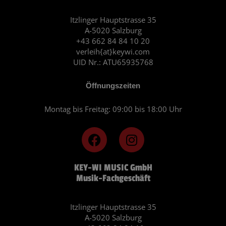
Itzlinger Hauptstrasse 35
A-5020 Salzburg
+43 662 84 84 10 20
verleih{at}keywi.com
UID Nr.: ATU65935768
Öffnungszeiten
Montag bis Freitag: 09:00 bis 18:00 Uhr
F
I
a
n
c
s
KEY-WI MUSIC GmbH
e
t
Musik-Fachgeschäft
b
a
o
g
o
r
Itzlinger Hauptstrasse 35
A-5020 Salzburg
k
a