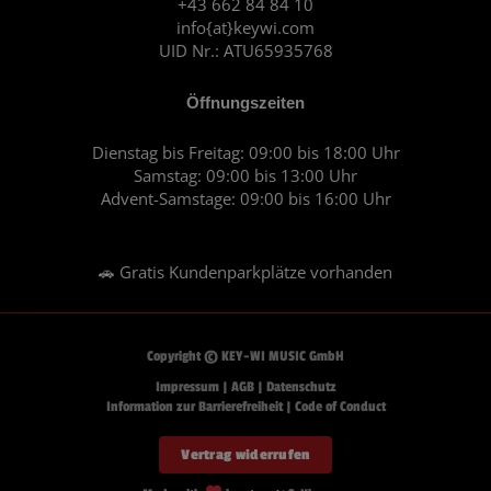
+43 662 84 84 10
m
info{at}keywi.com
UID Nr.: ATU65935768
Öffnungszeiten
Dienstag bis Freitag: 09:00 bis 18:00 Uhr
Samstag: 09:00 bis 13:00 Uhr
Advent-Samstage: 09:00 bis 16:00 Uhr
🚗 Gratis Kundenparkplätze vorhanden
Copyright © KEY-WI MUSIC GmbH
Impressum
|
AGB
|
Datenschutz
Information zur Barrierefreiheit
|
Code of Conduct
Vertrag widerrufen