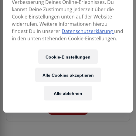
Verbesserung Deines Online-Erlebnisses. Du
kannst Deine Zustimmung jederzeit über die
Cookie-Einstellungen unten auf der Website
widerrufen. Weitere Informationen hierzu
findest Du in unserer
Datenschutzerklärung
und
in den unten stehenden Cookie-Einstellungen.
RIESENDJEMBE 110cm
399,00
€
Cookie-Einstellungen
Unser Team hilft gerne bei der Suche nach dem
Alle Cookies akzeptieren
passenden Modell. Sende uns eine unverbindliche
Anfrage.
Alle ablehnen
ANFRAGEN