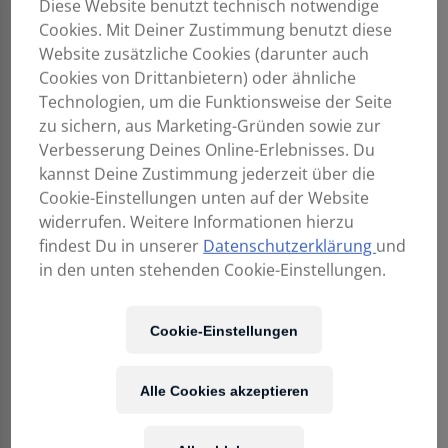
Diese Website benutzt technisch notwendige
Cookies. Mit Deiner Zustimmung benutzt diese
Website zusätzliche Cookies (darunter auch
Cookies von Drittanbietern) oder ähnliche
Technologien, um die Funktionsweise der Seite
zu sichern, aus Marketing-Gründen sowie zur
MAESTRO GUITARS
MAESTRO GUITARS
Original Series
Original Series
Verbesserung Deines Online-Erlebnisses. Du
Raffles MH CSB C
Rosetta FMSB 4
kannst Deine Zustimmung jederzeit über die
2.490,00
€
2.690,00
€
Cookie-Einstellungen unten auf der Website
widerrufen. Weitere Informationen hierzu
findest Du in unserer
Datenschutzerklärung
und
in den unten stehenden Cookie-Einstellungen.
Cookie-Einstellungen
Alle Cookies akzeptieren
MAESTRO GUITARS
MAESTRO GUITARS