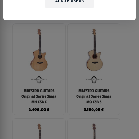
Alle ablehnen
Original Series
Original Series Singa
Rosetta SG SB
LO CSB C
2.690,00
€
2.690,00
€
MAESTRO GUITARS
MAESTRO GUITARS
Original Series Singa
Original Series Singa
MH CSB C
MO CSB S
2.490,00
€
3.190,00
€