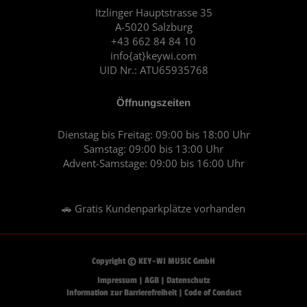
o
r
Itzlinger Hauptstrasse 35
A-5020 Salzburg
k
a
+43 662 84 84 10
m
info{at}keywi.com
UID Nr.: ATU65935768
Öffnungszeiten
Dienstag bis Freitag: 09:00 bis 18:00 Uhr
Samstag: 09:00 bis 13:00 Uhr
Advent-Samstage: 09:00 bis 16:00 Uhr
🚗 Gratis Kundenparkplätze vorhanden
Copyright © KEY-WI MUSIC GmbH
Impressum
|
AGB
|
Datenschutz
Information zur Barrierefreiheit
|
Code of Conduct