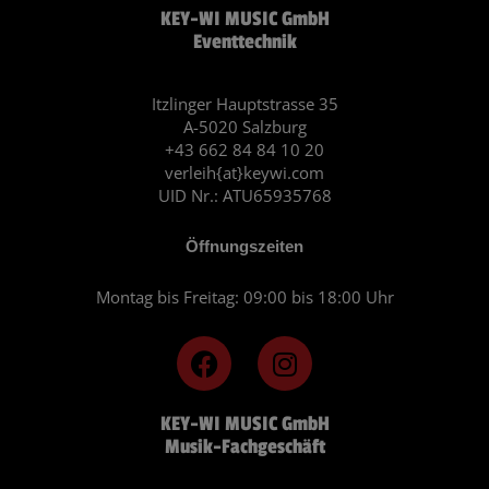
KEY-WI MUSIC GmbH
Eventtechnik
Itzlinger Hauptstrasse 35
A-5020 Salzburg
+43 662 84 84 10 20
verleih{at}keywi.com
UID Nr.: ATU65935768
Öffnungszeiten
Montag bis Freitag: 09:00 bis 18:00 Uhr
F
I
a
n
c
s
KEY-WI MUSIC GmbH
e
t
Musik-Fachgeschäft
b
a
o
g