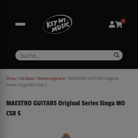
Zum
springen
Inhalt
springen
0
Shop
/
Git/Bass
/
Westerngitarre
/ MAESTRO GUITARS Original
Series Singa MO CSB S
MAESTRO GUITARS Original Series Singa MO
CSB S