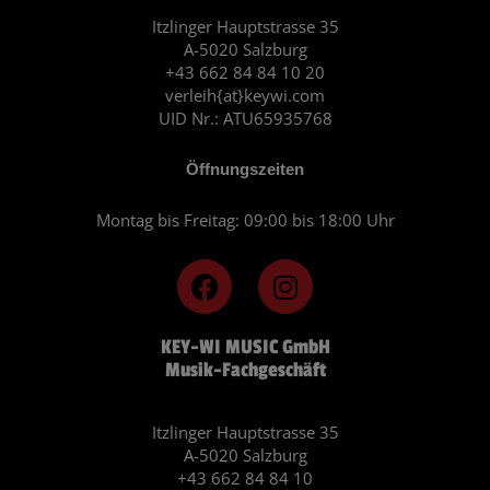
Itzlinger Hauptstrasse 35
A-5020 Salzburg
+43 662 84 84 10 20
verleih{at}keywi.com
UID Nr.: ATU65935768
Öffnungszeiten
Montag bis Freitag: 09:00 bis 18:00 Uhr
F
I
a
n
c
s
KEY-WI MUSIC GmbH
e
t
Musik-Fachgeschäft
b
a
o
g
o
r
Itzlinger Hauptstrasse 35
A-5020 Salzburg
k
a
+43 662 84 84 10