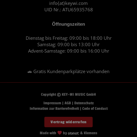
m
info{at}keywi.com
UID Nr.: ATU65935768
Öffnungszeiten
Dienstag bis Freitag: 09:00 bis 18:00 Uhr
Samstag: 09:00 bis 13:00 Uhr
Advent-Samstage: 09:00 bis 16:00 Uhr
🚗 Gratis Kundenparkplätze vorhanden
Copyright © KEY-WI MUSIC GmbH
Impressum
|
AGB
|
Datenschutz
Information zur Barrierefreiheit
|
Code of Conduct
Vertrag widerrufen
Made with
by
& Klemens