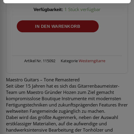
Verfügbarkeit:
1 Stück verfügbar
MAESTRO
IN DEN WARENKORB
GUITARS
Original
Series
Singa
MO
CSB
Artikel Nr.
115092
Kategorie
Westerngitarre
S
Menge
Maestro Guitars – Tone Remastered
Seit über 15 Jahren hat es sich das Gitarrenbaumeister-
Team um Maestro Gründer Hozen zum Ziel gemacht
kompromisslose Boutique Instrumente mit modernsten
Fertigungstechniken und zukunftsprägenden Features Ihrer
weltweiten Fangemeinde zugänglich zu machen.
Dabei wird das größte Augenmerk, neben der Auswahl
erstklassiger Materialien, auf die aufwendige und
handwerksintensive Bearbeitung der Tonhölzer und