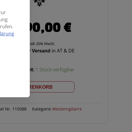
zur
mung
2.490,00
€
rufen.
lärung
Enthält 20% MwSt.
Kostenloser Versand
in AT & DE
Verfügbarkeit:
1 Stück verfügbar
IN DEN WARENKORB
kel Nr.
115088
Kategorie
Westerngitarre