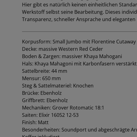
Hier gibt es natürlich keinen einheitlichen Standar
Werkstoff selbst seine Bearbeitung. Dieses ind
Transparenz, schneller Ansprache und eleganten 
Korpusform: Small Jumbo mit Florentine Cutaway
Decke: massive Western Red Ceder
Boden & Zargen: massiver Khaya Mahogani
Hals: Khaya Mahagoni mit Karbonfasern verstärkt
Sattelbreite: 44 mm
Mensur: 650 mm
Steg & Sattelmateriel: Knochen
Brücke: Ebenholz
Griffbrett: Ebenholz
Mechaniken: Grover Rotomatic 18:1
Saiten: Elixir 16052 12-53
Finish: Matt
Besonderheiten: Soundport und abgeschrägte A
Koffer inkludiert