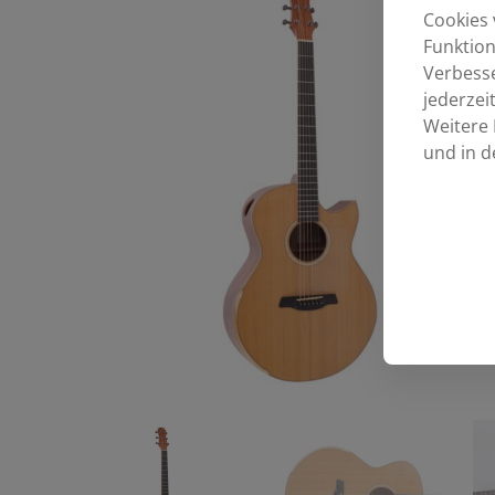
Cookies 
Funktion
Verbess
jederzei
Weitere 
und in d