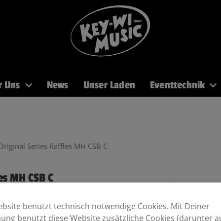
r Uns
News
Unser Laden
Eventtechnik
PA
Recording
Mikros
DJ
Licht
Brass
iginal Series Raffles MH CSB C
es MH CSB C
bsite benutzt technisch notwendige Cookies. Mit Deiner
ng benutzt diese Website zusätzliche Cookies (darunter a