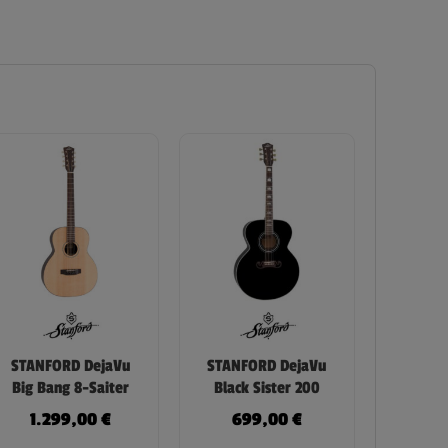
STANFORD DejaVu
STANFORD DejaVu
Big Bang 8-Saiter
Black Sister 200
1.299,00
€
699,00
€