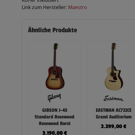
Link zum Hersteller:
Maestro
Ähnliche Produkte
GIBSON J-45
EASTMAN AC722CE
Standard Rosewood
Grand Auditorium
Rosewood Burst
2.299,00
€
3.190,00
€