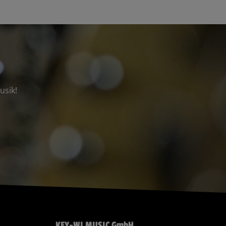
usik!
KEY-WI MUSIC GmbH