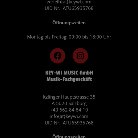
verleih{at}keywi.com
UID Nr.: ATU65935768
Öffnungszeiten
Montag bis Freitag: 09:00 bis 18:00 Uhr
F
I
a
n
c
s
KEY-WI MUSIC GmbH
e
t
Musik-Fachgeschäft
b
a
o
g
o
r
Itzlinger Hauptstrasse 35
A-5020 Salzburg
k
a
+43 662 84 84 10
m
info{at}keywi.com
UID Nr.: ATU65935768
Öffnungszeiten