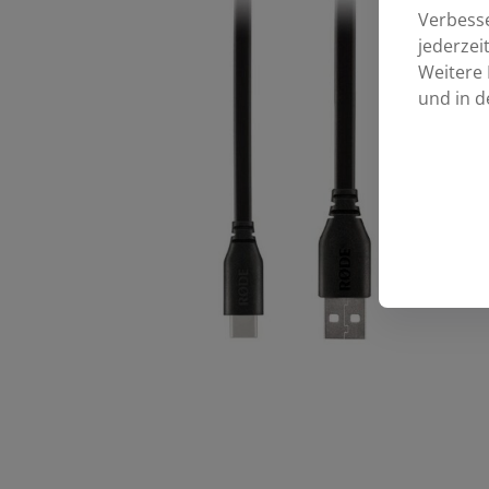
Verbess
jederzei
Weitere 
und in d