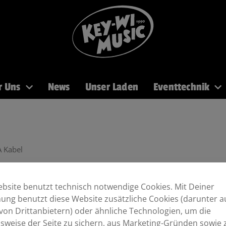
r Uns
News
Unser Laden
Eventtechnik
PA
Recording
Mikros
DJ
Licht
Brass
 Kabel
bsite benutzt technisch notwendige Cookies. Mit Deiner
ng benutzt diese Website zusätzliche Cookies (darunter a
von Drittanbietern) oder ähnliche Technologien, um die
sweise der Seite zu sichern, aus Marketing-Gründen sowie 