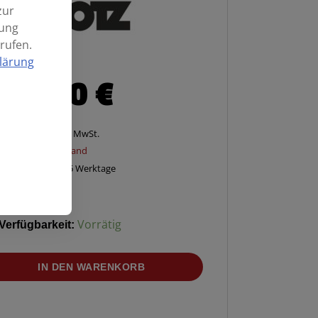
zur
mung
rufen.
lärung
36,90
€
Enthält 20% MwSt.
zzgl.
Versand
Lieferzeit: ca. 2-5 Werktage
Verfügbarkeit:
Vorrätig
IN DEN WARENKORB