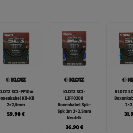
KLOTZ SC3-PP10m
KLOTZ SC3-
KLOTZ S
oxenkabel Kli-Kli
L2FF0200
Boxenkabe
2×2,5mm
Boxenkabel Spk-
2×2
Spk 2m 2×2,5mm
59,90
€
31,
Neutrik
36,90
€