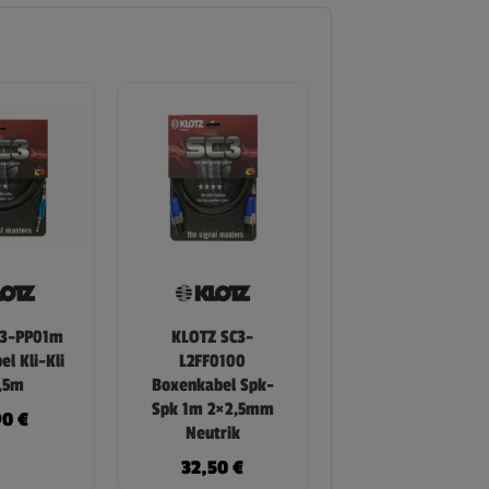
C3-PP01m
KLOTZ SC3-
l Kli-Kli
L2FF0100
,5m
Boxenkabel Spk-
Spk 1m 2×2,5mm
90
€
Neutrik
32,50
€