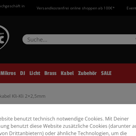
achgeschäft in
Versandkostenfrei online shoppen ab 100€*
Event
Mikros
DJ
Licht
Brass
Kabel
Zubehör
SALE
abel Kli-Kli 2×2,5mm
5mm
bsite benutzt technisch notwendige Cookies. Mit Deiner
ng benutzt diese Website zusätzliche Cookies (darunter a
von Drittanbietern) oder ähnliche Technologien, um die