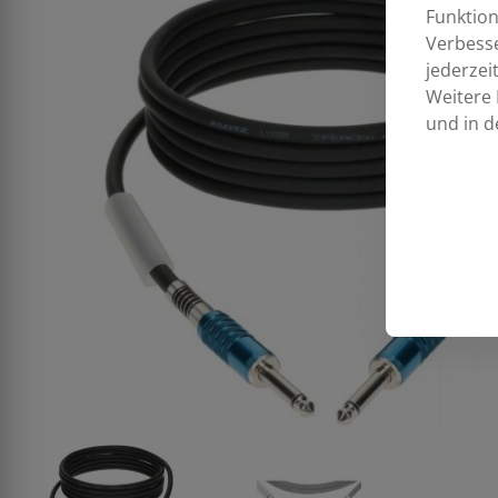
Funktion
Verbess
jederzei
Weitere 
und in d