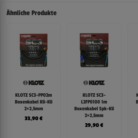
Ähnliche Produkte
KLOTZ SC3-PP02m
KLOTZ SC3-
Boxenkabel Kli-Kli
L2FP0100 1m
B
2×2,5mm
Boxenkabel Spk-Kli
2×2,5mm
33,90
€
29,90
€