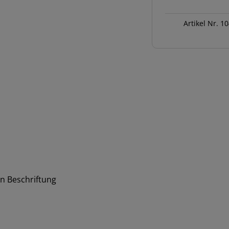
Kli-
Kli
Artikel Nr.
10
2x2,5mm
Menge
en Beschriftung