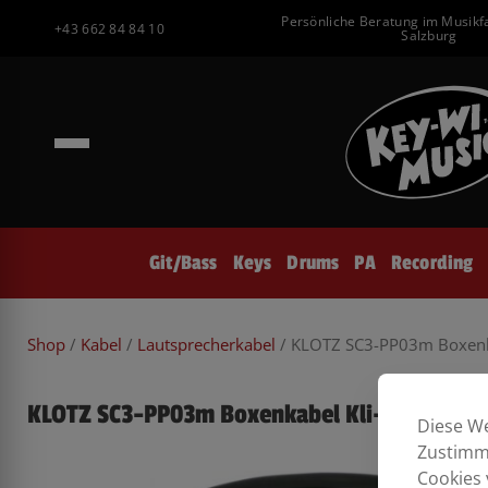
Inhalt
Zum
Persönliche Beratung im Musikf
springen
+43 662 84 84 10
Inhalt
Salzburg
springen
Git/Bass
Keys
Drums
PA
Recording
Shop
/
Kabel
/
Lautsprecherkabel
/ KLOTZ SC3-PP03m Boxenk
KLOTZ SC3-PP03m Boxenkabel Kli-Kli 2×2,
Diese We
Zustimmu
Cookies 