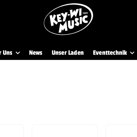
r Uns
News
Unser Laden
Eventtechnik
PA
Recording
Mikros
DJ
Licht
Brass