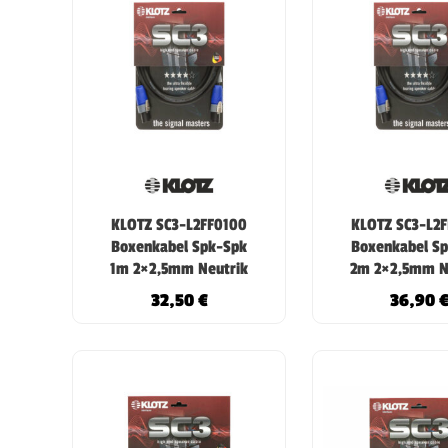
KLOTZ SC3-L2FF0100
KLOTZ SC3-L2
Boxenkabel Spk-Spk
Boxenkabel S
1m 2×2,5mm Neutrik
2m 2×2,5mm N
32,50
€
36,90