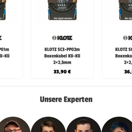
P01m
KLOTZ SC3-PP02m
KLOTZ S
i-Kli
Boxenkabel Kli-Kli
Boxenkab
2×2,5mm
2×2
33,90
€
36
Unsere Experten