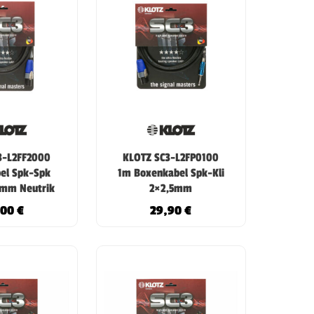
3-L2FF2000
KLOTZ SC3-L2FP0100
el Spk-Spk
1m Boxenkabel Spk-Kli
mm Neutrik
2×2,5mm
,00
€
29,90
€