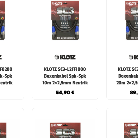
FF0200
KLOTZ SC3-L2FF1000
KLOTZ SC
pk-Spk
Boxenkabel Spk-Spk
Boxenkab
eutrik
10m 2×2,5mm Neutrik
20m 2×2,5
€
54,90
€
89