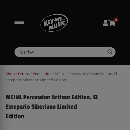
Zum
springen
Inhalt
springen
0
Shop
/
Drums
/
Percussion
/ MEINL Percussion Artisan Edition, El
Estepario Siberiano Limited Edition
MEINL Percussion Artisan Edition, El
Estepario Siberiano Limited
Edition