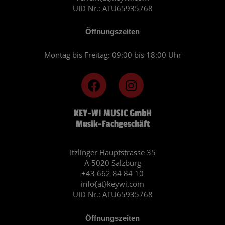
UID Nr.: ATU65935768
Öffnungszeiten
Montag bis Freitag: 09:00 bis 18:00 Uhr
F
I
a
n
c
s
KEY-WI MUSIC GmbH
e
t
Musik-Fachgeschäft
b
a
o
g
o
r
Itzlinger Hauptstrasse 35
A-5020 Salzburg
k
a
+43 662 84 84 10
m
info{at}keywi.com
UID Nr.: ATU65935768
Öffnungszeiten