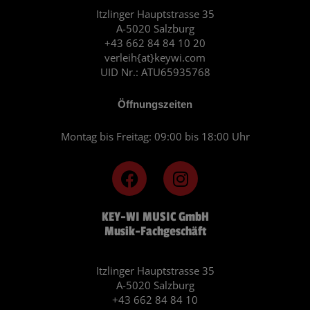
Itzlinger Hauptstrasse 35
A-5020 Salzburg
+43 662 84 84 10 20
verleih{at}keywi.com
UID Nr.: ATU65935768
Öffnungszeiten
Montag bis Freitag: 09:00 bis 18:00 Uhr
F
I
a
n
c
s
KEY-WI MUSIC GmbH
e
t
Musik-Fachgeschäft
b
a
o
g
o
r
Itzlinger Hauptstrasse 35
A-5020 Salzburg
k
a
+43 662 84 84 10
m