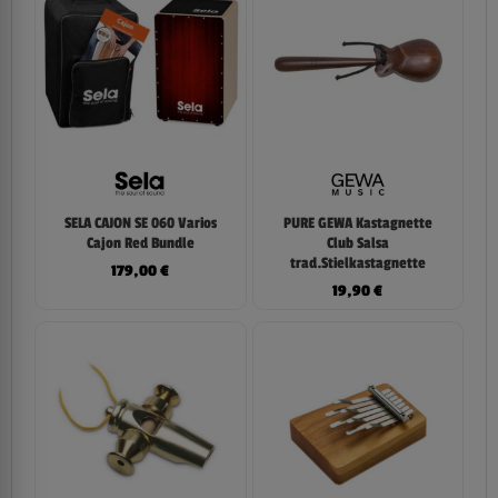
SELA CAJON SE 060 Varios
PURE GEWA Kastagnette
Cajon Red Bundle
Club Salsa
trad.Stielkastagnette
179,00
€
19,90
€