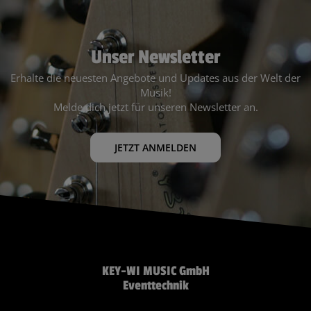
Unser Newsletter
Erhalte die neuesten Angebote und Updates aus der Welt der
Musik!
Melde dich jetzt für unseren Newsletter an.
JETZT ANMELDEN
KEY-WI MUSIC GmbH
Eventtechnik