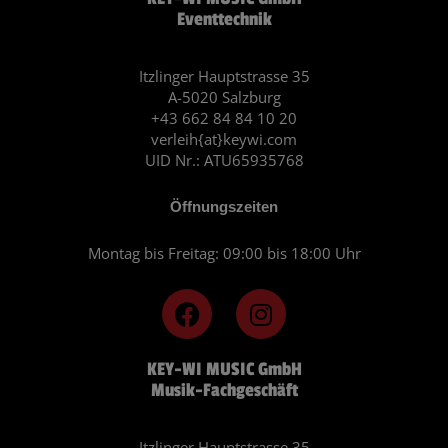
Eventtechnik
Itzlinger Hauptstrasse 35
A-5020 Salzburg
+43 662 84 84 10 20
verleih{at}keywi.com
UID Nr.: ATU65935768
Öffnungszeiten
Montag bis Freitag: 09:00 bis 18:00 Uhr
F
I
a
n
c
s
KEY-WI MUSIC GmbH
e
t
Musik-Fachgeschäft
b
a
o
g
Itzlinger Hauptstrasse 35