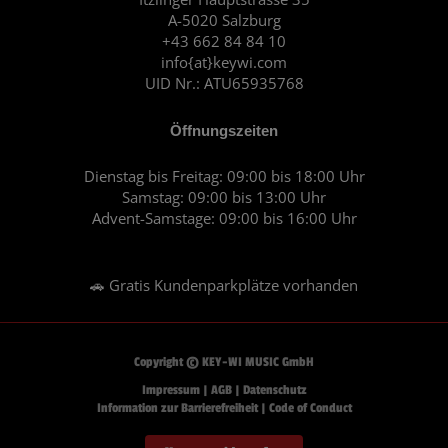
o
r
A-5020 Salzburg
k
a
+43 662 84 84 10
m
info{at}keywi.com
UID Nr.: ATU65935768
Öffnungszeiten
Dienstag bis Freitag: 09:00 bis 18:00 Uhr
Samstag: 09:00 bis 13:00 Uhr
Advent-Samstage: 09:00 bis 16:00 Uhr
🚗 Gratis Kundenparkplätze vorhanden
Copyright © KEY-WI MUSIC GmbH
Impressum
|
AGB
|
Datenschutz
Information zur Barrierefreiheit
|
Code of Conduct