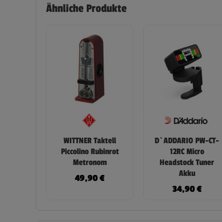
Ähnliche Produkte
WITTNER Taktell
D`ADDARIO PW-CT-
Piccolino Rubinrot
12RC Micro
Metronom
Headstock Tuner
Akku
49,90
€
34,90
€