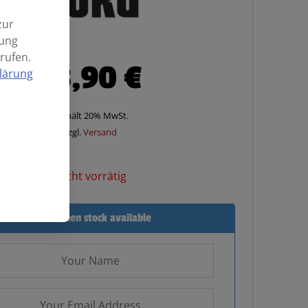
zur
mung
rufen.
33,90
€
lärung
Enthält 20% MwSt.
zzgl.
Versand
Nicht vorrätig
Email when stock available