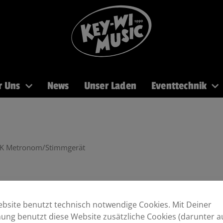
r Uns
News
Unser Laden
Eventtechnik
PA
Recording
Mikros
DJ
Licht
Brass
K Metronom/Stimmgerät
bsite benutzt technisch notwendige Cookies. Mit Deiner
ng benutzt diese Website zusätzliche Cookies (darunter a