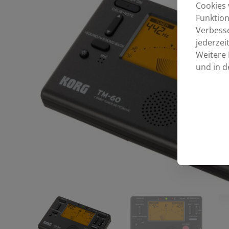
Cookies 
Funktion
Verbess
jederzei
Weitere 
und in d