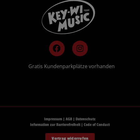
F
I
a
n
c
s
e
t
🚗
Gratis Kundenparkplätze vorhanden
b
a
o
g
o
r
k
a
m
Impressum
|
AGB
|
Datenschutz
Information zur Barrierefreiheit
|
Code of Conduct
Vertrag widerrufen