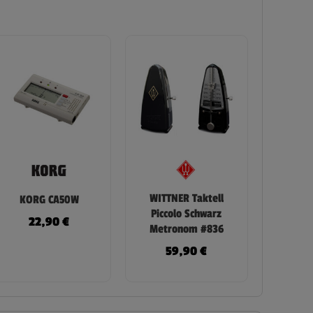
WITTNER Taktell
KORG CA50W
Piccolo Schwarz
22,90
€
Metronom #836
59,90
€