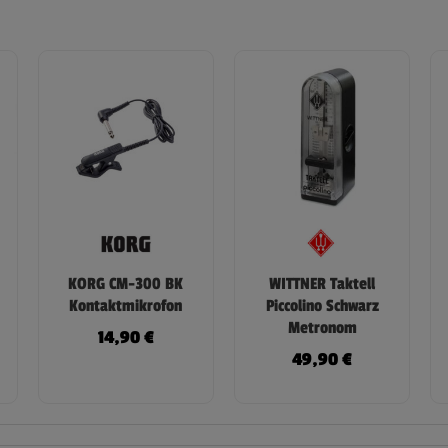
KORG CM-300 BK
WITTNER Taktell
Kontaktmikrofon
Piccolino Schwarz
Metronom
14,90
€
49,90
€