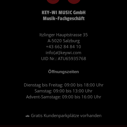
c
s
KEY-WI MUSIC GmbH
e
t
Musik-Fachgeschäft
b
a
o
g
o
r
Itzlinger Hauptstrasse 35
A-5020 Salzburg
k
a
+43 662 84 84 10
m
info{at}keywi.com
UID Nr.: ATU65935768
Öffnungszeiten
Dienstag bis Freitag: 09:00 bis 18:00 Uhr
Samstag: 09:00 bis 13:00 Uhr
Advent-Samstage: 09:00 bis 16:00 Uhr
🚗 Gratis Kundenparkplätze vorhanden