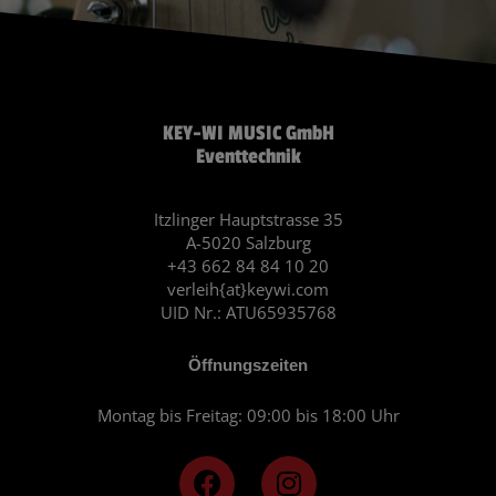
KEY-WI MUSIC GmbH
Eventtechnik
Itzlinger Hauptstrasse 35
A-5020 Salzburg
+43 662 84 84 10 20
verleih{at}keywi.com
UID Nr.: ATU65935768
Öffnungszeiten
Montag bis Freitag: 09:00 bis 18:00 Uhr
F
I
a
n