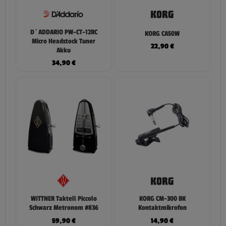
D`ADDARIO PW-CT-12RC
KORG CA50W
Micro Headstock Tuner
22,90
€
Akku
34,90
€
WITTNER Taktell Piccolo
KORG CM-300 BK
Schwarz Metronom #836
Kontaktmikrofon
59,90
€
14,90
€