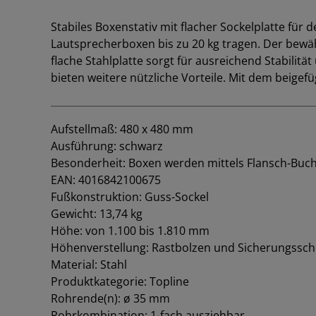
Stabiles Boxenstativ mit flacher Sockelplatte fü
Lautsprecherboxen bis zu 20 kg tragen. Der bewä
flache Stahlplatte sorgt für ausreichend Stabilitä
bieten weitere nützliche Vorteile. Mit dem beigef
Aufstellmaß: 480 x 480 mm
Ausführung: schwarz
Besonderheit: Boxen werden mittels Flansch-Buchse
EAN: 4016842100675
Fußkonstruktion: Guss-Sockel
Gewicht: 13,74 kg
Höhe: von 1.100 bis 1.810 mm
Höhenverstellung: Rastbolzen und Sicherungssc
Material: Stahl
Produktkategorie: Topline
Rohrende(n): ø 35 mm
Rohrkombination: 1-fach ausziehbar