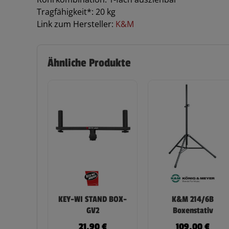
Tragfähigkeit*: 20 kg
Link zum Hersteller:
K&M
Ähnliche Produkte
KEY-WI STAND BOX-
K&M 214/6B
GV2
Boxenstativ
21,90
€
109,00
€