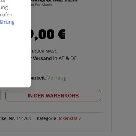
zur
mung
rufen.
lärung
179,00
€
Enthält 20% MwSt.
Kostenloser Versand
in AT & DE
Verfügbarkeit:
Vorrätig
iv
IN DEN WARENKORB
tikel Nr.
114764
Kategorie
Boxenstativ