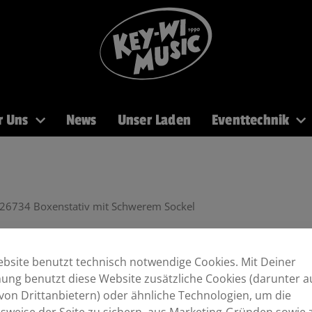
r Uns
News
Unser Laden
Eventtechnik
PA
Recording
Mikros
DJ
Licht
Brass
26734 Boxenstativ mit Schwerem Sockel
Sockel
bsite benutzt technisch notwendige Cookies. Mit Deiner
ng benutzt diese Website zusätzliche Cookies (darunter a
von Drittanbietern) oder ähnliche Technologien, um die