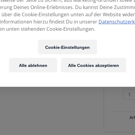
sweise der Seite zu sichern, aus Marketing-Gründen sowie 
erung Deines Online-Erlebnisses. Du kannst Deine Zustim
t über die Cookie-Einstellungen unten auf der Website wider
Informationen hierzu findest Du in unserer
Datenschutzerk
en unten stehenden Cookie-Einstellungen.
Cookie-Einstellungen
Alle ablehnen
Alle Cookies akzeptieren
K&M
26734
Boxenstat
mit
Schwerem
Sockel
Ar
Menge