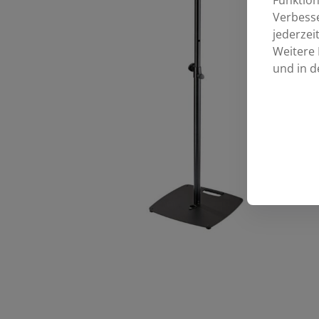
Funktion
Verbess
jederzei
Weitere 
und in d