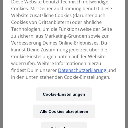
Diese Website benutzt technisch notwendige
Cookies. Mit Deiner Zustimmung benutzt diese
Website zusätzliche Cookies (darunter auch
Cookies von Drittanbietern) oder ähnliche
Technologien, um die Funktionsweise der Seite
Adam Hall SPS023
K&M 214/6B
zu sichern, aus Marketing-Gründen sowie zur
Boxenstativ schwarz
Boxenstativ
Verbesserung Deines Online-Erlebnisses. Du
39,90
€
109,00
€
kannst Deine Zustimmung jederzeit über die
Cookie-Einstellungen unten auf der Website
widerrufen. Weitere Informationen hierzu
findest Du in unserer
Datenschutzerklärung
und
in den unten stehenden Cookie-Einstellungen.
Cookie-Einstellungen
Alle Cookies akzeptieren
K&M 24528
K&M 26734
Stativadaper mit
Boxenstativ mit
M10
Schwerem Sockel