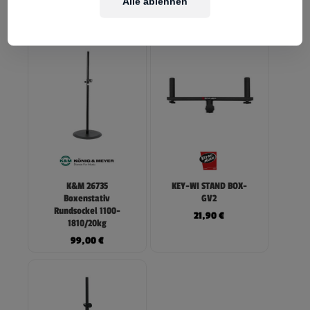
Alle ablehnen
24,00
€
179,00
€
K&M 26735
KEY-WI STAND BOX-
Boxenstativ
GV2
Rundsockel 1100-
21,90
€
1810/20kg
99,00
€