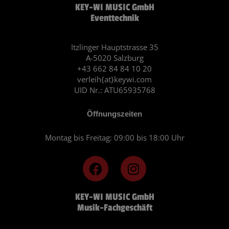
KEY-WI MUSIC GmbH
Eventtechnik
Itzlinger Hauptstrasse 35
A-5020 Salzburg
+43 662 84 84 10 20
verleih{at}keywi.com
UID Nr.: ATU65935768
Öffnungszeiten
Montag bis Freitag: 09:00 bis 18:00 Uhr
F
I
a
n
c
s
KEY-WI MUSIC GmbH
e
t
Musik-Fachgeschäft
b
a
o
g