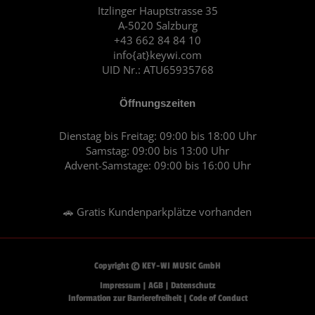
o
r
Itzlinger Hauptstrasse 35
A-5020 Salzburg
k
a
+43 662 84 84 10
m
info{at}keywi.com
UID Nr.: ATU65935768
Öffnungszeiten
Dienstag bis Freitag: 09:00 bis 18:00 Uhr
Samstag: 09:00 bis 13:00 Uhr
Advent-Samstage: 09:00 bis 16:00 Uhr
🚗 Gratis Kundenparkplätze vorhanden
Copyright © KEY-WI MUSIC GmbH
Impressum
|
AGB
|
Datenschutz
Information zur Barrierefreiheit
|
Code of Conduct