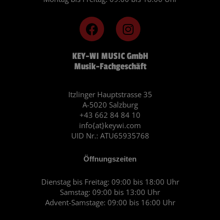
F
I
a
n
c
s
KEY-WI MUSIC GmbH
e
t
Musik-Fachgeschäft
b
a
o
g
o
r
Itzlinger Hauptstrasse 35
A-5020 Salzburg
k
a
+43 662 84 84 10
m
info{at}keywi.com
UID Nr.: ATU65935768
Öffnungszeiten
Dienstag bis Freitag: 09:00 bis 18:00 Uhr
Samstag: 09:00 bis 13:00 Uhr
Advent-Samstage: 09:00 bis 16:00 Uhr