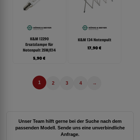
K&M 12290
K&M 124 Notenpult
Ersatzlampe für
17,90
€
Notenpult 25W/E14
5,90
€
1
2
3
4
→
Unser Team hilft gerne bei der Suche nach dem
passenden Modell. Sende uns eine unverbindliche
Anfrage.