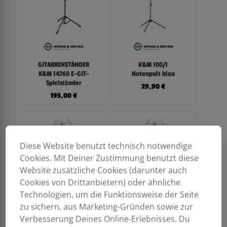
GITARRENSTÄNDER
K&M 100/1
K&M 14760 E-GIT-
Notenpult blau
Spielständer
29,90
€
195,00
€
Diese Website benutzt technisch notwendige
Cookies. Mit Deiner Zustimmung benutzt diese
Website zusätzliche Cookies (darunter auch
Cookies von Drittanbietern) oder ähnliche
Technologien, um die Funktionsweise der Seite
zu sichern, aus Marketing-Gründen sowie zur
Verbesserung Deines Online-Erlebnisses. Du
K&M 100/1
K&M 100/1