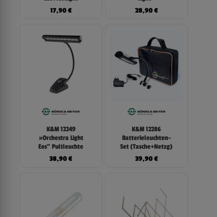
17,90
€
28,90
€
K&M 12249
K&M 12286
»Orchestra Light
Batterieleuchten-
Eos” Pultleuchte
Set (Tasche+Netzg)
38,90
€
39,90
€