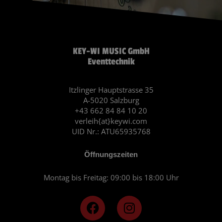
KEY-WI MUSIC GmbH
Eventtechnik
Itzlinger Hauptstrasse 35
A-5020 Salzburg
+43 662 84 84 10 20
verleih{at}keywi.com
UID Nr.: ATU65935768
Öffnungszeiten
Montag bis Freitag: 09:00 bis 18:00 Uhr
F
I
a
n