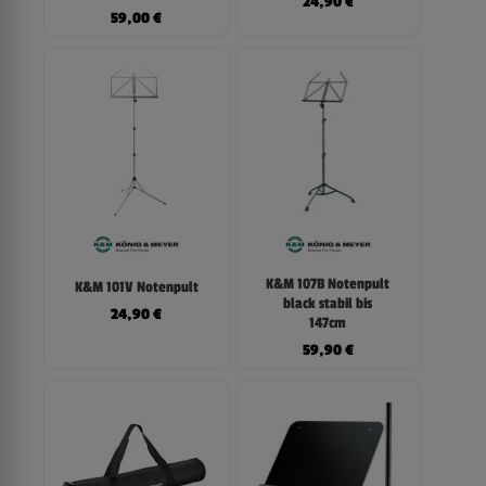
24,90
€
59,00
€
K&M 107B Notenpult
K&M 101V Notenpult
black stabil bis
24,90
€
147cm
59,90
€