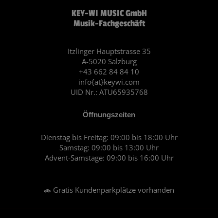
c
s
KEY-WI MUSIC GmbH
e
t
Musik-Fachgeschäft
b
a
o
g
o
r
Itzlinger Hauptstrasse 35
A-5020 Salzburg
k
a
+43 662 84 84 10
m
info{at}keywi.com
UID Nr.: ATU65935768
Öffnungszeiten
Dienstag bis Freitag: 09:00 bis 18:00 Uhr
Samstag: 09:00 bis 13:00 Uhr
Advent-Samstage: 09:00 bis 16:00 Uhr
🚗 Gratis Kundenparkplätze vorhanden