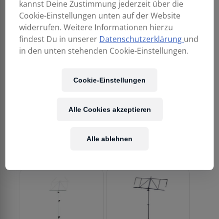
Notenpult flieder
Notenpult Meerblau
kannst Deine Zustimmung jederzeit über die
Cookie-Einstellungen unten auf der Website
29,90
€
29,90
€
widerrufen. Weitere Informationen hierzu
findest Du in unserer
Datenschutzerklärung
und
in den unten stehenden Cookie-Einstellungen.
Cookie-Einstellungen
Alle Cookies akzeptieren
K&M 100/1
K&M 100/1
Alle ablehnen
Notenpult rot
Notenpult schwarz
29,90
€
29,90
€