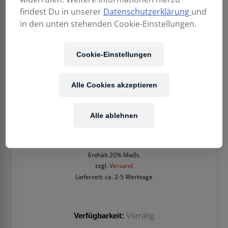
findest Du in unserer
Datenschutzerklärung
und
in den unten stehenden Cookie-Einstellungen.
Cookie-Einstellungen
Alle Cookies akzeptieren
Alle ablehnen
49,90
€
Enthält 20% MwSt.
zzgl.
Versand
Lieferzeit: ca. 2-5 Werktage
Verfügbarkeit:
Vorrätig