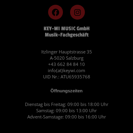
F
I
a
n
c
s
KEY-WI MUSIC GmbH
e
t
Musik-Fachgeschäft
b
a
o
g
o
r
Itzlinger Hauptstrasse 35
A-5020 Salzburg
k
a
+43 662 84 84 10
m
info{at}keywi.com
UID Nr.: ATU65935768
Öffnungszeiten
Dienstag bis Freitag: 09:00 bis 18:00 Uhr
Samstag: 09:00 bis 13:00 Uhr
Advent-Samstage: 09:00 bis 16:00 Uhr