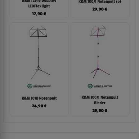
K&M 12246 Double4
K&M 100/1 Notenpult rot
LEDFlexLight
29,90
€
17,90
€
K&M 100/1 Notenpult
K&M 101B Notenpult
flieder
24,90
€
29,90
€