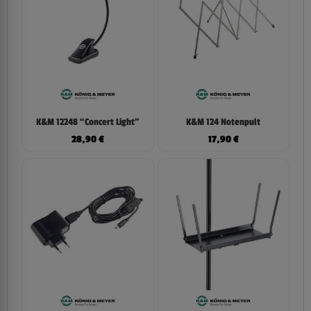
K&M 12248 “Concert Light”
K&M 124 Notenpult
28,90
€
17,90
€