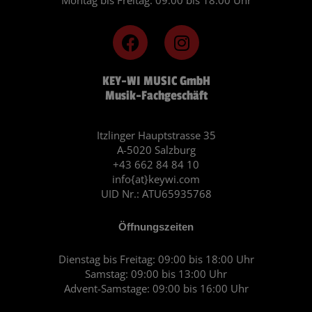
F
I
a
n
c
s
KEY-WI MUSIC GmbH
e
t
Musik-Fachgeschäft
b
a
o
g
o
r
Itzlinger Hauptstrasse 35
A-5020 Salzburg
k
a
+43 662 84 84 10
m
info{at}keywi.com
UID Nr.: ATU65935768
Öffnungszeiten
Dienstag bis Freitag: 09:00 bis 18:00 Uhr
Samstag: 09:00 bis 13:00 Uhr
Advent-Samstage: 09:00 bis 16:00 Uhr