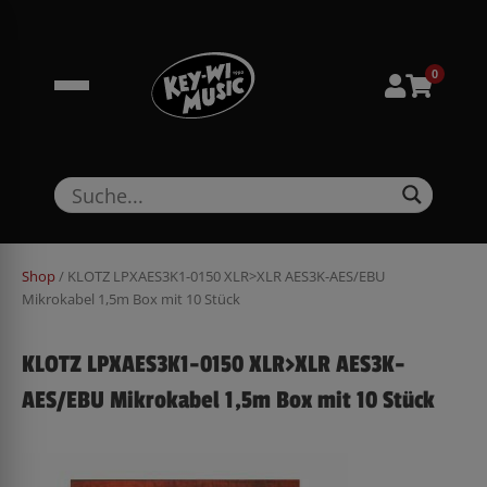
Zum
springen
Inhalt
springen
0
Shop
/ KLOTZ LPXAES3K1-0150 XLR>XLR AES3K-AES/EBU
Mikrokabel 1,5m Box mit 10 Stück
KLOTZ LPXAES3K1-0150 XLR>XLR AES3K-
AES/EBU Mikrokabel 1,5m Box mit 10 Stück