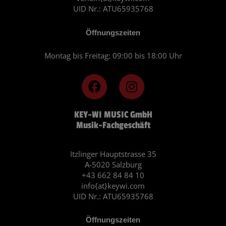
UID Nr.: ATU65935768
Öffnungszeiten
Montag bis Freitag: 09:00 bis 18:00 Uhr
F
I
a
n
c
s
KEY-WI MUSIC GmbH
e
t
Musik-Fachgeschäft
b
a
o
g
o
r
Itzlinger Hauptstrasse 35
A-5020 Salzburg
k
a
+43 662 84 84 10
m
info{at}keywi.com
UID Nr.: ATU65935768
Öffnungszeiten