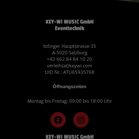
KEY-WI MUSIC GmbH
Eventtechnik
Itzlinger Hauptstrasse 35
A-5020 Salzburg
+43 662 84 84 10 20
verleih{at}keywi.com
UID Nr.: ATU65935768
Öffnungszeiten
Montag bis Freitag: 09:00 bis 18:00 Uhr
F
I
a
n
c
s
KEY-WI MUSIC GmbH
e
t