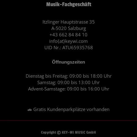
Musik-Fachgeschäft
b
a
o
g
o
r
Itzlinger Hauptstrasse 35
A-5020 Salzburg
k
a
+43 662 84 84 10
m
info{at}keywi.com
UID Nr.: ATU65935768
Öffnungszeiten
Dienstag bis Freitag: 09:00 bis 18:00 Uhr
Samstag: 09:00 bis 13:00 Uhr
Advent-Samstage: 09:00 bis 16:00 Uhr
🚗 Gratis Kundenparkplätze vorhanden
Copyright © KEY-WI MUSIC GmbH