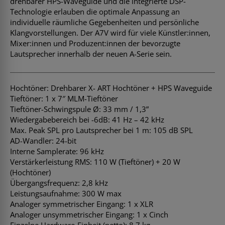
drehbarer HPS-Waveguide und die integrierte DSP-
Technologie erlauben die optimale Anpassung an
individuelle räumliche Gegebenheiten und persönliche
Klangvorstellungen. Der A7V wird für viele Künstler:innen,
Mixer:innen und Produzent:innen der bevorzugte
Lautsprecher innerhalb der neuen A-Serie sein.
Hochtöner: Drehbarer X- ART Hochtöner + HPS Waveguide
Tieftöner: 1 x 7″ MLM-Tieftöner
Tieftöner-Schwingspule Ø: 33 mm / 1,3”
Wiedergabebereich bei -6dB: 41 Hz – 42 kHz
Max. Peak SPL pro Lautsprecher bei 1 m: 105 dB SPL
AD-Wandler: 24-bit
Interne Samplerate: 96 kHz
Verstärkerleistung RMS: 110 W (Tieftöner) + 20 W
(Hochtöner)
Übergangsfrequenz: 2,8 kHz
Leistungsaufnahme: 300 W max
Analoger symmetrischer Eingang: 1 x XLR
Analoger unsymmetrischer Eingang: 1 x Cinch
Einzelne Hardware-Einheit (netto): 8,7 kg