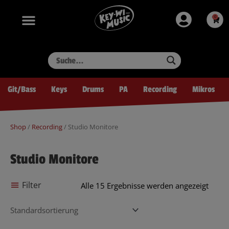
Zum
springen
Inhalt
0
Ware
springen
Git/Bass
Keys
Drums
PA
Recording
Mikros
Shop
/
Recording
/ Studio Monitore
Studio Monitore
Filter
Alle 15 Ergebnisse werden angezeigt