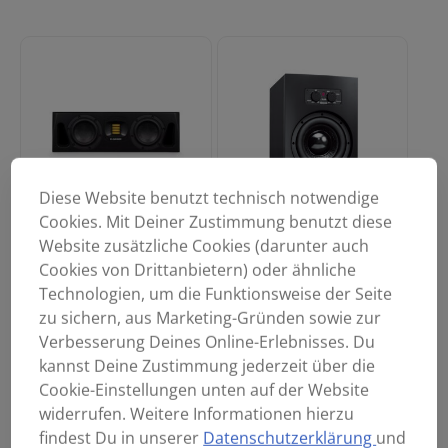
Diese Website benutzt technisch notwendige
Cookies. Mit Deiner Zustimmung benutzt diese
Website zusätzliche Cookies (darunter auch
Cookies von Drittanbietern) oder ähnliche
ADAM AUDIO SUB8 -
ADAM Audio A44H
Austellungsstück-
555,00
€
Technologien, um die Funktionsweise der Seite
499,00
€
zu sichern, aus Marketing-Gründen sowie zur
Verbesserung Deines Online-Erlebnisses. Du
kannst Deine Zustimmung jederzeit über die
Cookie-Einstellungen unten auf der Website
widerrufen. Weitere Informationen hierzu
findest Du in unserer
Datenschutzerklärung
und