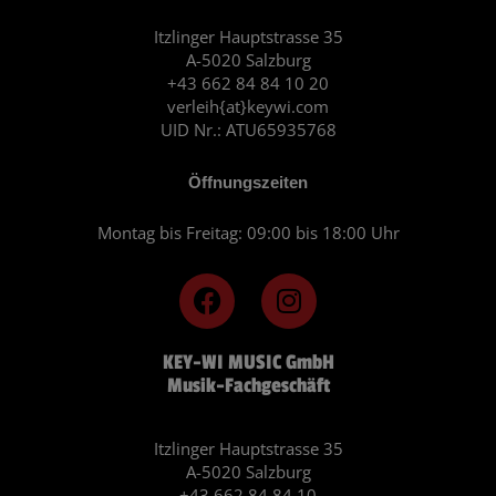
Itzlinger Hauptstrasse 35
A-5020 Salzburg
+43 662 84 84 10 20
verleih{at}keywi.com
UID Nr.: ATU65935768
Öffnungszeiten
Montag bis Freitag: 09:00 bis 18:00 Uhr
F
I
a
n
c
s
KEY-WI MUSIC GmbH
e
t
Musik-Fachgeschäft
b
a
o
g
o
r
Itzlinger Hauptstrasse 35
A-5020 Salzburg
k
a
+43 662 84 84 10