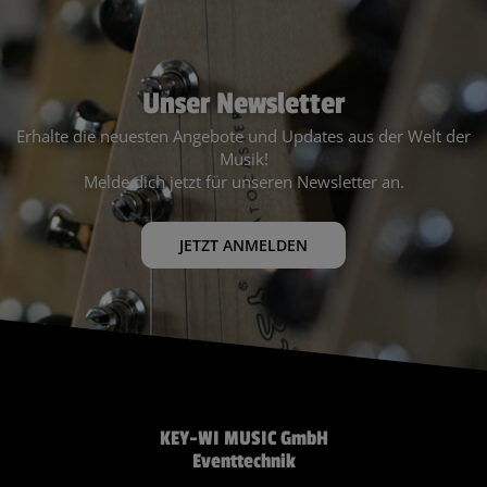
Unser Newsletter
Erhalte die neuesten Angebote und Updates aus der Welt der
Musik!
Melde dich jetzt für unseren Newsletter an.
JETZT ANMELDEN
KEY-WI MUSIC GmbH
Eventtechnik