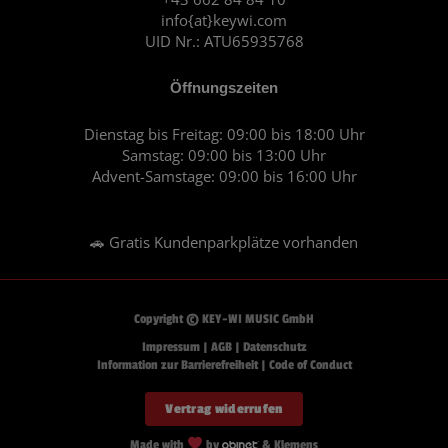
m
info{at}keywi.com
UID Nr.: ATU65935768
Öffnungszeiten
Dienstag bis Freitag: 09:00 bis 18:00 Uhr
Samstag: 09:00 bis 13:00 Uhr
Advent-Samstage: 09:00 bis 16:00 Uhr
🚗 Gratis Kundenparkplätze vorhanden
Copyright © KEY-WI MUSIC GmbH
Impressum
|
AGB
|
Datenschutz
Information zur Barrierefreiheit
|
Code of Conduct
Vertrag widerrufen
Made with
by
& Klemens