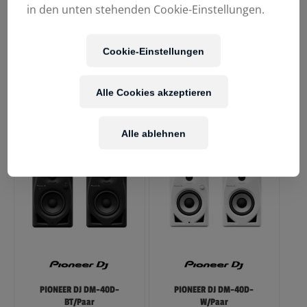
in den unten stehenden Cookie-Einstellungen.
Cookie-Einstellungen
MACKIE CR6S-X
PIONEER DJ DM-40D-
Alle Cookies akzeptieren
Akt.Subwoofer
BT-W/Paar
99,00
€
179,00
€
Alle ablehnen
PIONEER DJ DM-40D-
PIONEER DJ DM-40D-
BT/Paar
W/Paar