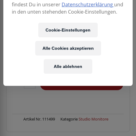
findest Du in unserer
Datenschutzerklärung
und
in den unten stehenden Cookie-Einstellungen.
215,00
€
Cookie-Einstellungen
Enthält 20% MwSt.
Alle Cookies akzeptieren
Kostenloser Versand
in AT & DE
Alle ablehnen
Verfügbarkeit:
Vorrätig
PIONEER
IN DEN WARENKORB
DJ
DM-
50D-
W/Paar
Menge
Artikel Nr.
111499
Kategorie
Studio Monitore