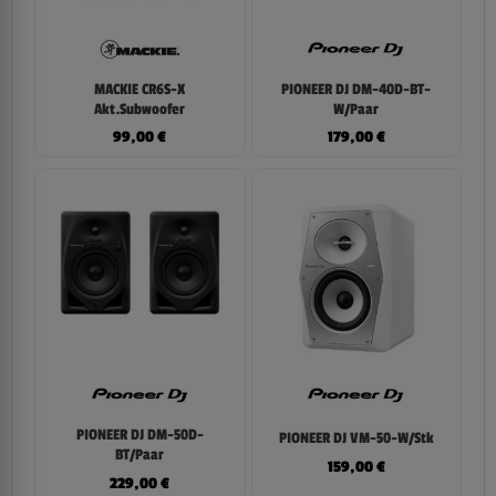
MACKIE CR6S-X
PIONEER DJ DM-40D-BT-
Akt.Subwoofer
W/Paar
99,00
€
179,00
€
PIONEER DJ DM-50D-
PIONEER DJ VM-50-W/Stk
BT/Paar
159,00
€
229,00
€