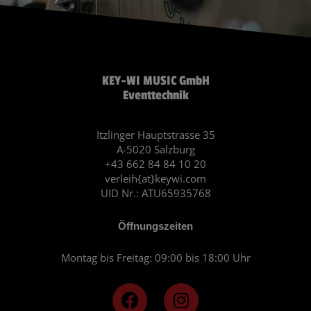
KEY-WI MUSIC GmbH
Eventtechnik
Itzlinger Hauptstrasse 35
A-5020 Salzburg
+43 662 84 84 10 20
verleih{at}keywi.com
UID Nr.: ATU65935768
Öffnungszeiten
Montag bis Freitag: 09:00 bis 18:00 Uhr
F
I
a
n