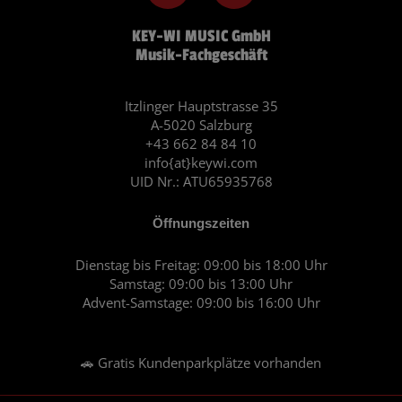
c
s
KEY-WI MUSIC GmbH
e
t
Musik-Fachgeschäft
b
a
o
g
o
r
Itzlinger Hauptstrasse 35
A-5020 Salzburg
k
a
+43 662 84 84 10
m
info{at}keywi.com
UID Nr.: ATU65935768
Öffnungszeiten
Dienstag bis Freitag: 09:00 bis 18:00 Uhr
Samstag: 09:00 bis 13:00 Uhr
Advent-Samstage: 09:00 bis 16:00 Uhr
🚗 Gratis Kundenparkplätze vorhanden