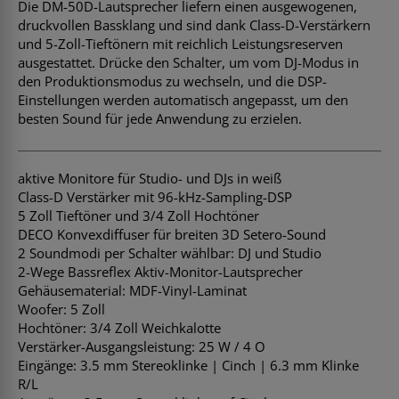
Die DM-50D-Lautsprecher liefern einen ausgewogenen,
druckvollen Bassklang und sind dank Class-D-Verstärkern
und 5-Zoll-Tieftönern mit reichlich Leistungsreserven
ausgestattet. Drücke den Schalter, um vom DJ-Modus in
den Produktionsmodus zu wechseln, und die DSP-
Einstellungen werden automatisch angepasst, um den
besten Sound für jede Anwendung zu erzielen.
aktive Monitore für Studio- und DJs in weiß
Class-D Verstärker mit 96-kHz-Sampling-DSP
5 Zoll Tieftöner und 3/4 Zoll Hochtöner
DECO Konvexdiffuser für breiten 3D Setero-Sound
2 Soundmodi per Schalter wählbar: DJ und Studio
2-Wege Bassreflex Aktiv-Monitor-Lautsprecher
Gehäusematerial: MDF-Vinyl-Laminat
Woofer: 5 Zoll
Hochtöner: 3/4 Zoll Weichkalotte
Verstärker-Ausgangsleistung: 25 W / 4 O
Eingänge: 3.5 mm Stereoklinke | Cinch | 6.3 mm Klinke
R/L