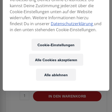
kannst Deine Zustimmung jederzeit über die
Cookie-Einstellungen unten auf der Website
widerrufen. Weitere Informationen hierzu
findest Du in unserer
Datenschutzerklärung
und
in den unten stehenden Cookie-Einstellungen.
219,00
€
Cookie-Einstellungen
Alle Cookies akzeptieren
Enthält 20% MwSt.
Kostenloser Versand
in AT & DE
Alle ablehnen
Verfügbarkeit:
Vorrätig
PIONEER
IN DEN WARENKORB
DJ
VM-
70/Stk