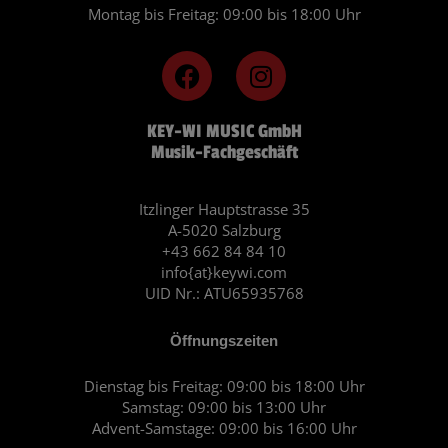
Montag bis Freitag: 09:00 bis 18:00 Uhr
F
I
a
n
c
s
KEY-WI MUSIC GmbH
e
t
Musik-Fachgeschäft
b
a
o
g
o
r
Itzlinger Hauptstrasse 35
A-5020 Salzburg
k
a
+43 662 84 84 10
m
info{at}keywi.com
UID Nr.: ATU65935768
Öffnungszeiten
Dienstag bis Freitag: 09:00 bis 18:00 Uhr
Samstag: 09:00 bis 13:00 Uhr
Advent-Samstage: 09:00 bis 16:00 Uhr