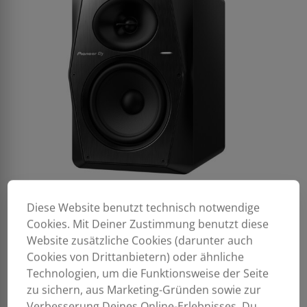
Diese Website benutzt technisch notwendige
Cookies. Mit Deiner Zustimmung benutzt diese
Website zusätzliche Cookies (darunter auch
Cookies von Drittanbietern) oder ähnliche
Technologien, um die Funktionsweise der Seite
zu sichern, aus Marketing-Gründen sowie zur
Verbesserung Deines Online-Erlebnisses. Du