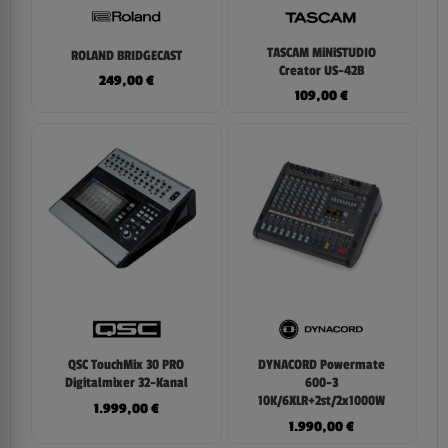
TASCAM MiNiSTUDIO
ROLAND BRIDGECAST
Creator US-42B
249,00
€
109,00
€
QSC TouchMix 30 PRO
DYNACORD Powermate
Digitalmixer 32-Kanal
600-3
10K/6XLR+2st/2x1000W
1.999,00
€
1.990,00
€