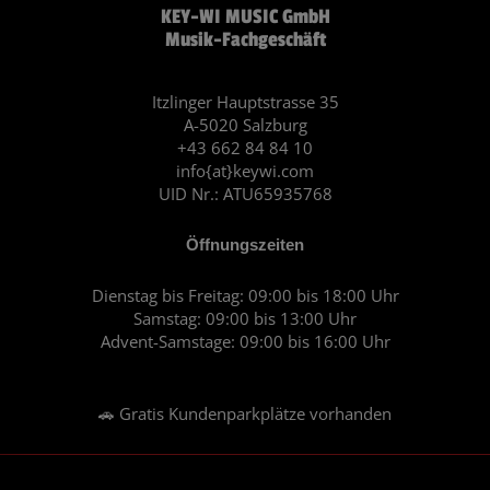
KEY-WI MUSIC GmbH
e
t
Musik-Fachgeschäft
b
a
o
g
o
r
Itzlinger Hauptstrasse 35
A-5020 Salzburg
k
a
+43 662 84 84 10
m
info{at}keywi.com
UID Nr.: ATU65935768
Öffnungszeiten
Dienstag bis Freitag: 09:00 bis 18:00 Uhr
Samstag: 09:00 bis 13:00 Uhr
Advent-Samstage: 09:00 bis 16:00 Uhr
🚗 Gratis Kundenparkplätze vorhanden