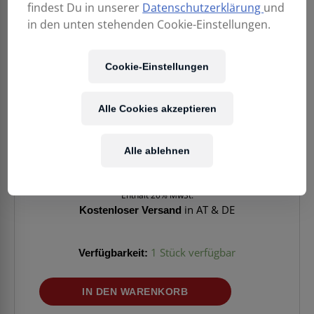
findest Du in unserer
Datenschutzerklärung
und
in den unten stehenden Cookie-Einstellungen.
Cookie-Einstellungen
Alle Cookies akzeptieren
139,00
€
Alle ablehnen
Enthält 20% MwSt.
Kostenloser Versand
in AT & DE
Verfügbarkeit:
1 Stück verfügbar
YAMAHA
IN DEN WARENKORB
MG06
Menge