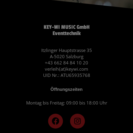
KEY-WI MUSIC GmbH
Eventtechnik
Itzlinger Hauptstrasse 35
A-5020 Salzburg
+43 662 84 84 10 20
verleih{at}keywi.com
UID Nr.: ATU65935768
Öffnungszeiten
Montag bis Freitag: 09:00 bis 18:00 Uhr
F
I
a
n
c
s