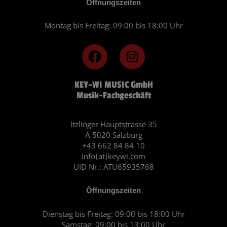
Öffnungszeiten
Montag bis Freitag: 09:00 bis 18:00 Uhr
F
I
a
n
c
s
KEY-WI MUSIC GmbH
e
t
Musik-Fachgeschäft
b
a
o
g
o
r
Itzlinger Hauptstrasse 35
A-5020 Salzburg
k
a
+43 662 84 84 10
m
info{at}keywi.com
UID Nr.: ATU65935768
Öffnungszeiten
Dienstag bis Freitag: 09:00 bis 18:00 Uhr
Samstag: 09:00 bis 13:00 Uhr