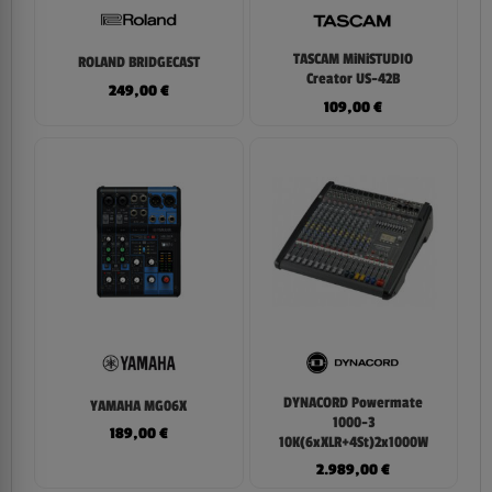
TASCAM MiNiSTUDIO
ROLAND BRIDGECAST
Creator US-42B
249,00
€
109,00
€
DYNACORD Powermate
YAMAHA MG06X
1000-3
189,00
€
10K(6xXLR+4St)2x1000W
2.989,00
€