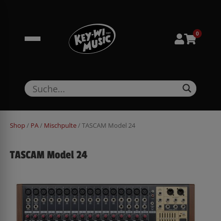
Zum
springen
Inhalt
springen
0
Shop
/
PA
/
Mischpulte
/ TASCAM Model 24
TASCAM Model 24