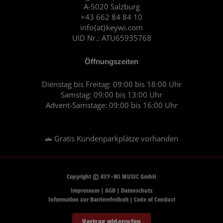
A-5020 Salzburg
k
a
+43 662 84 84 10
m
info{at}keywi.com
UID Nr.: ATU65935768
Öffnungszeiten
Dienstag bis Freitag: 09:00 bis 18:00 Uhr
Samstag: 09:00 bis 13:00 Uhr
Advent-Samstage: 09:00 bis 16:00 Uhr
🚗 Gratis Kundenparkplätze vorhanden
Copyright © KEY-WI MUSIC GmbH
Impressum
|
AGB
|
Datenschutz
Information zur Barrierefreiheit
|
Code of Conduct
Vertrag widerrufen