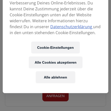
Verbesserung Deines Online-Erlebnisses. Du
kannst Deine Zustimmung jederzeit über die
Cookie-Einstellungen unten auf der Website
widerrufen. Weitere Informationen hierzu
findest Du in unserer
Datenschutzerklärung
und
QSC KC12 BK
QSC TouchMix 30
in den unten stehenden Cookie-Einstellungen.
Säulensystem
PRO Digitalmixer
KC12S+KC12T
32-Kanal
1.950,00
€
1.999,00
€
Cookie-Einstellungen
Alle Cookies akzeptieren
Unser Team hilft gerne bei der Suche nach dem
passenden Modell. Sende uns eine unverbindliche
Alle ablehnen
Anfrage.
ANFRAGEN