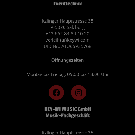
Eventtechnik
Itzlinger Hauptstrasse 35
A-5020 Salzburg
+43 662 84 84 10 20
verleih{at}keywi.com
UID Nr.: ATU65935768
Öffnungszeiten
Montag bis Freitag: 09:00 bis 18:00 Uhr
F
I
a
n
c
s
KEY-WI MUSIC GmbH
e
t
Musik-Fachgeschäft
b
a
o
g
o
r
Itzlinger Hauptstrasse 35