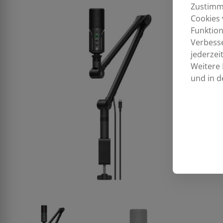
Zustimmu
Cookies 
Funktion
Verbess
jederzei
Weitere 
und in d