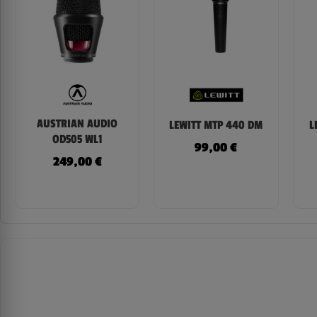
AUSTRIAN AUDIO
LEWITT MTP 440 DM
L
OD505 WL1
99,00
€
249,00
€