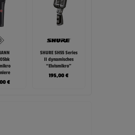
MANN
SHURE SH55 Series
05bk
II dynamisches
mikro
“Elvismikro”
niere
195,00
€
,00
€