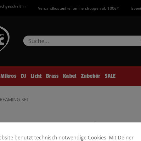
achgeschäft in
Versandkostenfrei online shoppen ab 100€*
Event
Mikros
DJ
Licht
Brass
Kabel
Zubehör
SALE
TREAMING SET
bsite benutzt technisch notwendige Cookies. Mit Deiner