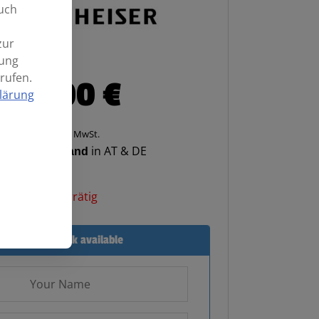
uch
zur
mung
rufen.
199,00
€
lärung
Enthält 20% MwSt.
enloser Versand
in AT & DE
Nicht vorrätig
Email when stock available