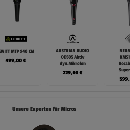
AUSTRIAN AUDIO
NEU
EWITT MTP 940 CM
OD505 Aktiv
KMS1
499,00
€
dyn.Mikrofon
Vocal
Super
229,00
€
599
Unsere Experten für Micros