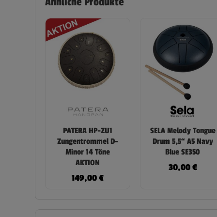
Ähnliche Produkte
PATERA HP-ZU1
SELA Melody Tongue
Zungentrommel D-
Drum 5,5“ A5 Navy
Minor 14 Töne
Blue SE350
AKTION
30,00
€
149,00
€