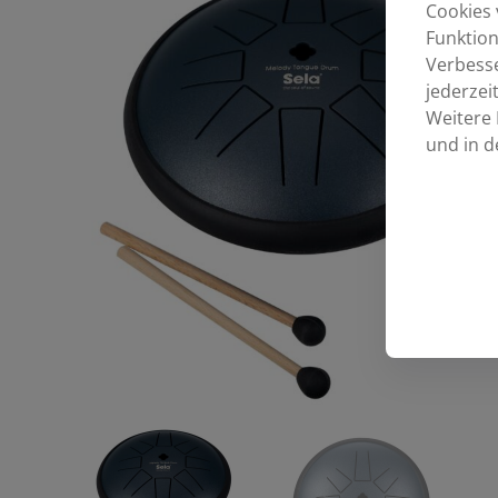
Cookies 
Funktion
Verbess
jederzei
Weitere 
und in d