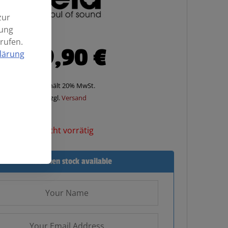
zur
mung
rufen.
49,90
€
lärung
Enthält 20% MwSt.
zzgl.
Versand
Nicht vorrätig
Email when stock available