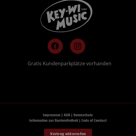
F
I
a
n
c
s
e
t
🚗
Gratis Kundenparkplätze vorhanden
b
a
o
g
o
r
k
a
m
Impressum
|
AGB
|
Datenschutz
Information zur Barrierefreiheit
|
Code of Conduct
Vertrag widerrufen