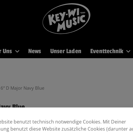
r Uns
News
Unser Laden
Eventtechnik
PA
Recording
Mikros
DJ
Licht
Brass
6“ D Major Navy Blue
avy Blue
bsite benutzt technisch notwendige Cookies. Mit Deiner
ng benutzt diese Website zusätzliche Cookies (darunter a