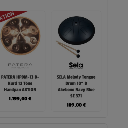
PATERA HPDM-13 D-
SELA Melody Tongue
Kurd 13 Töne
Drum 10“ D
Handpan AKTION
Akebono Navy Blue
SE 371
1.199,00
€
109,00
€