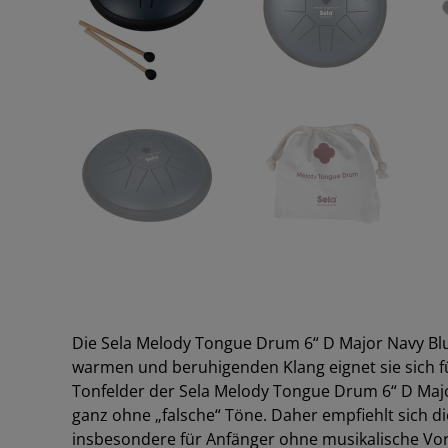
Die Sela Melody Tongue Drum 6“ D Major Navy Bl
warmen und beruhigenden Klang eignet sie sich fü
Tonfelder der Sela Melody Tongue Drum 6“ D Majo
ganz ohne „falsche“ Töne. Daher empfiehlt sich d
insbesondere für Anfänger ohne musikalische Vor