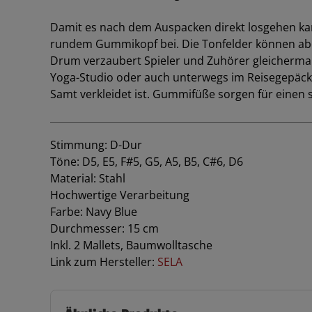
Damit es nach dem Auspacken direkt losgehen kan
rundem Gummikopf bei. Die Tonfelder können abe
Drum verzaubert Spieler und Zuhörer gleichermaß
Yoga-Studio oder auch unterwegs im Reisegepäck.
Samt verkleidet ist. Gummifüße sorgen für einen
Stimmung: D-Dur
Töne: D5, E5, F#5, G5, A5, B5, C#6, D6
Material: Stahl
Hochwertige Verarbeitung
Farbe: Navy Blue
Durchmesser: 15 cm
Inkl. 2 Mallets, Baumwolltasche
Link zum Hersteller:
SELA