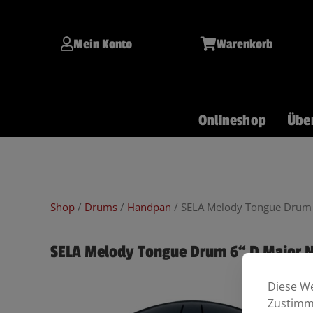
Inhalt
Zum
springen
Inhalt
springen
Mein Konto
Warenkorb
Onlineshop
Übe
Git/Bass
Keys
Drums
Shop
/
Drums
/
Handpan
/ SELA Melody Tongue Drum 
SELA Melody Tongue Drum 6“ D Major N
Diese We
Zustimmu