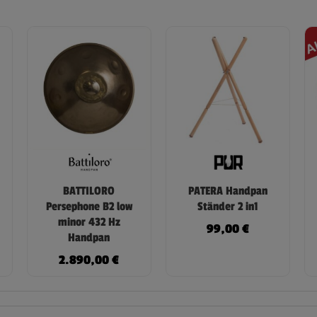
BATTILORO
PATERA Handpan
Persephone B2 low
Ständer 2 in1
minor 432 Hz
99,00
€
Handpan
2.890,00
€