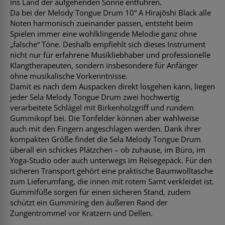
ins Land der aufgehenden Sonne entführen.
Da bei der Melody Tongue Drum 10“ A Hirajōshi Black alle
Noten harmonisch zueinander passen, entsteht beim
Spielen immer eine wohlklingende Melodie ganz ohne
„falsche“ Töne. Deshalb empfiehlt sich dieses Instrument
nicht nur für erfahrene Musikliebhaber und professionelle
Klangtherapeuten, sondern insbesondere für Anfänger
ohne musikalische Vorkenntnisse.
Damit es nach dem Auspacken direkt losgehen kann, liegen
jeder Sela Melody Tongue Drum zwei hochwertig
verarbeitete Schlägel mit Birkenholzgriff und rundem
Gummikopf bei. Die Tonfelder können aber wahlweise
auch mit den Fingern angeschlagen werden. Dank ihrer
kompakten Größe findet die Sela Melody Tongue Drum
überall ein schickes Plätzchen – ob zuhause, im Büro, im
Yoga-Studio oder auch unterwegs im Reisegepäck. Für den
sicheren Transport gehört eine praktische Baumwolltasche
zum Lieferumfang, die innen mit rotem Samt verkleidet ist.
Gummifüße sorgen für einen sicheren Stand, zudem
schützt ein Gummiring den äußeren Rand der
Zungentrommel vor Kratzern und Dellen.