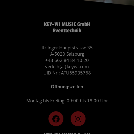
KEY-WI MUSIC GmbH
Eventtechnik
Itzlinger Hauptstrasse 35
A-5020 Salzburg
+43 662 84 84 10 20
verleih{at}keywi.com
UID Nr.: ATU65935768
Öffnungszeiten
Montag bis Freitag: 09:00 bis 18:00 Uhr
F
I
a
n
c
s