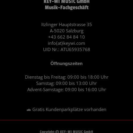
KEY-WI MUSIC GmbH
e
t
Musik-Fachgeschäft
b
a
o
g
o
r
Itzlinger Hauptstrasse 35
A-5020 Salzburg
k
a
+43 662 84 84 10
m
info{at}keywi.com
UID Nr.: ATU65935768
Öffnungszeiten
Dienstag bis Freitag: 09:00 bis 18:00 Uhr
Samstag: 09:00 bis 13:00 Uhr
Advent-Samstage: 09:00 bis 16:00 Uhr
🚗 Gratis Kundenparkplätze vorhanden
Copyright © KEY-WI MUSIC GmbH