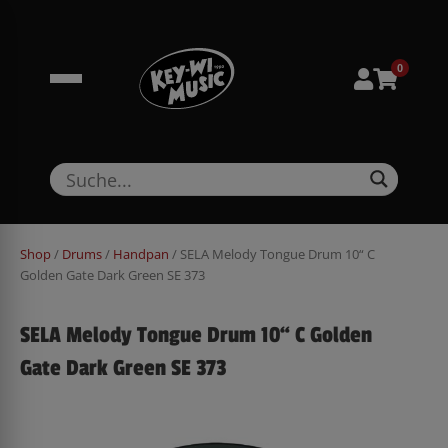
Zum
springen
Inhalt
springen
0
Shop
/
Drums
/
Handpan
/ SELA Melody Tongue Drum 10“ C
Golden Gate Dark Green SE 373
SELA Melody Tongue Drum 10“ C Golden
Gate Dark Green SE 373