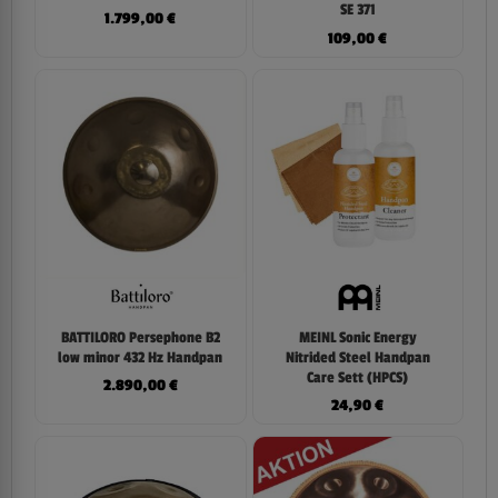
SE 371
1.799,00
€
109,00
€
BATTILORO Persephone B2
MEINL Sonic Energy
low minor 432 Hz Handpan
Nitrided Steel Handpan
Care Sett (HPCS)
2.890,00
€
24,90
€