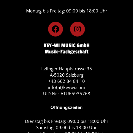
Montag bis Freitag: 09:00 bis 18:00 Uhr
F
I
a
n
c
s
KEY-WI MUSIC GmbH
e
t
Musik-Fachgeschäft
b
a
o
g
o
r
Itzlinger Hauptstrasse 35
A-5020 Salzburg
k
a
+43 662 84 84 10
m
info{at}keywi.com
UID Nr.: ATU65935768
Öffnungszeiten
Dienstag bis Freitag: 09:00 bis 18:00 Uhr
Samstag: 09:00 bis 13:00 Uhr