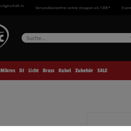
achgeschäft in
Versandkostenfrei online shoppen ab 100€*
Event
Mikros
DJ
Licht
Brass
Kabel
Zubehör
SALE