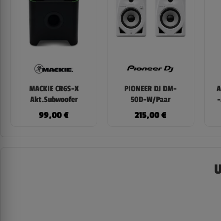
MACKIE CR6S-X
PIONEER DJ DM-
A
Akt.Subwoofer
50D-W/Paar
-
99,00
€
215,00
€
U