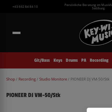
Inhalt
Zum
Persönliche Beratung im Musikf
springen
+43 662 84 84 10
Inhalt
Salzburg
springen
Git/Bass
Keys
Drums
PA
Recording
Shop
/
Recording
/
Studio Monitore
/ PIONEER DJ VM-50/Stk
PIONEER DJ VM-50/Stk