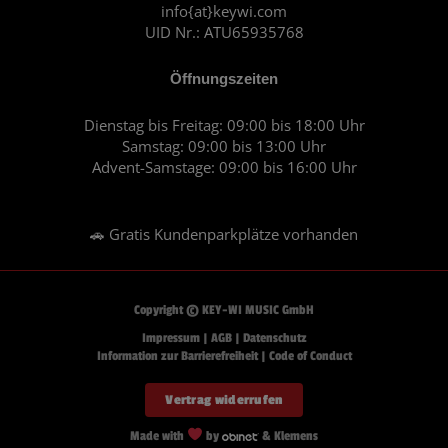
m
info{at}keywi.com
UID Nr.: ATU65935768
Öffnungszeiten
Dienstag bis Freitag: 09:00 bis 18:00 Uhr
Samstag: 09:00 bis 13:00 Uhr
Advent-Samstage: 09:00 bis 16:00 Uhr
🚗 Gratis Kundenparkplätze vorhanden
Copyright © KEY-WI MUSIC GmbH
Impressum
|
AGB
|
Datenschutz
Information zur Barrierefreiheit
|
Code of Conduct
Vertrag widerrufen
Made with
by
& Klemens