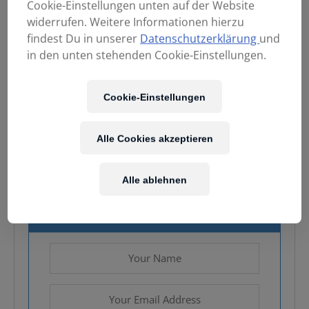
Cookie-Einstellungen unten auf der Website
widerrufen. Weitere Informationen hierzu
findest Du in unserer
Datenschutzerklärung
und
in den unten stehenden Cookie-Einstellungen.
519,00
€
Cookie-Einstellungen
Enthält 20% MwSt.
Kostenloser Versand
in AT & DE
Alle Cookies akzeptieren
Nicht vorrätig
Alle ablehnen
Email when stock available