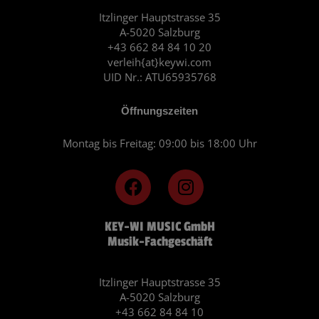
Itzlinger Hauptstrasse 35
A-5020 Salzburg
+43 662 84 84 10 20
verleih{at}keywi.com
UID Nr.: ATU65935768
Öffnungszeiten
Montag bis Freitag: 09:00 bis 18:00 Uhr
F
I
a
n
c
s
KEY-WI MUSIC GmbH
e
t
Musik-Fachgeschäft
b
a
o
g
o
r
Itzlinger Hauptstrasse 35
A-5020 Salzburg
k
a
+43 662 84 84 10