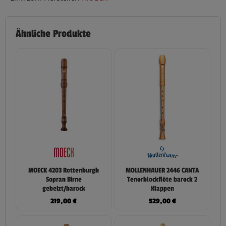
Ähnliche Produkte
MOECK 4203 Rottenburgh
MOLLENHAUER 2446 CANTA
Sopran Birne
Tenorblockflöte barock 2
gebeizt/barock
Klappen
219,00
€
529,00
€