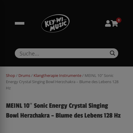
Zum
springen
Inhalt
springen
0
Shop
/
Drums
/
Klangtherapie Instrumente
/ MEINL 10″ Sonic
Energy Crystal Singing Bowl Herzchakra – Blume des Lebens 128
Hz
MEINL 10″ Sonic Energy Crystal Singing
Bowl Herzchakra – Blume des Lebens 128 Hz