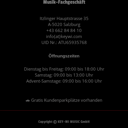
Musik-Fachgeschäft
b
a
o
g
o
r
Itzlinger Hauptstrasse 35
A-5020 Salzburg
k
a
+43 662 84 84 10
m
info{at}keywi.com
UID Nr.: ATU65935768
Öffnungszeiten
Dienstag bis Freitag: 09:00 bis 18:00 Uhr
Samstag: 09:00 bis 13:00 Uhr
Advent-Samstage: 09:00 bis 16:00 Uhr
🚗 Gratis Kundenparkplätze vorhanden
Copyright © KEY-WI MUSIC GmbH