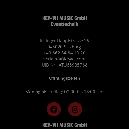
KEY-WI MUSIC GmbH
Eventtechnik
Itzlinger Hauptstrasse 35
A-5020 Salzburg
+43 662 84 84 10 20
verleih{at}keywi.com
UID Nr.: ATU65935768
Öffnungszeiten
Montag bis Freitag: 09:00 bis 18:00 Uhr
F
I
a
n
c
s
KEY-WI MUSIC GmbH
e
t