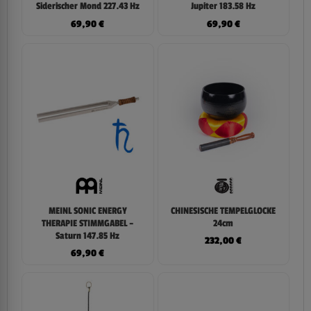
Siderischer Mond 227.43 Hz
Jupiter 183.58 Hz
69,90
€
69,90
€
MEINL SONIC ENERGY
CHINESISCHE TEMPELGLOCKE
THERAPIE STIMMGABEL –
24cm
Saturn 147.85 Hz
232,00
€
69,90
€