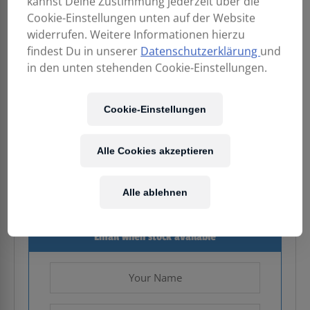
kannst Deine Zustimmung jederzeit über die
Cookie-Einstellungen unten auf der Website
widerrufen. Weitere Informationen hierzu
findest Du in unserer
Datenschutzerklärung
und
in den unten stehenden Cookie-Einstellungen.
189,00
€
Cookie-Einstellungen
Enthält 20% MwSt.
Alle Cookies akzeptieren
Kostenloser Versand
in AT & DE
Alle ablehnen
Nicht vorrätig
Email when stock available