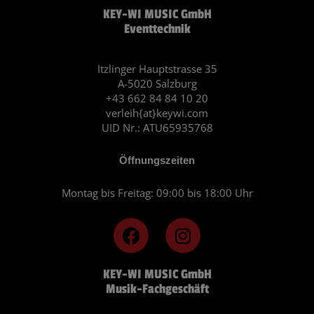
KEY-WI MUSIC GmbH
Eventtechnik
Itzlinger Hauptstrasse 35
A-5020 Salzburg
+43 662 84 84 10 20
verleih{at}keywi.com
UID Nr.: ATU65935768
Öffnungszeiten
Montag bis Freitag: 09:00 bis 18:00 Uhr
F
I
a
n
c
s
KEY-WI MUSIC GmbH
e
t
Musik-Fachgeschäft
b
a
o
g