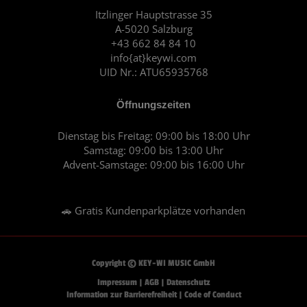
o
r
Itzlinger Hauptstrasse 35
A-5020 Salzburg
k
a
+43 662 84 84 10
m
info{at}keywi.com
UID Nr.: ATU65935768
Öffnungszeiten
Dienstag bis Freitag: 09:00 bis 18:00 Uhr
Samstag: 09:00 bis 13:00 Uhr
Advent-Samstage: 09:00 bis 16:00 Uhr
🚗 Gratis Kundenparkplätze vorhanden
Copyright © KEY-WI MUSIC GmbH
Impressum
|
AGB
|
Datenschutz
Information zur Barrierefreiheit
|
Code of Conduct