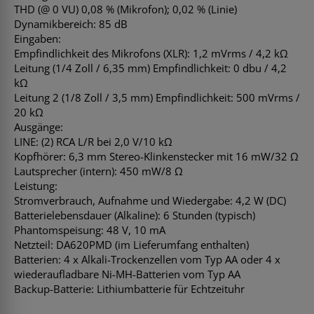
THD (@ 0 VU) 0,08 % (Mikrofon); 0,02 % (Linie)
Dynamikbereich: 85 dB
Eingaben:
Empfindlichkeit des Mikrofons (XLR): 1,2 mVrms / 4,2 kΩ
Leitung (1/4 Zoll / 6,35 mm) Empfindlichkeit: 0 dbu / 4,2
kΩ
Leitung 2 (1/8 Zoll / 3,5 mm) Empfindlichkeit: 500 mVrms /
20 kΩ
Ausgänge:
LINE: (2) RCA L/R bei 2,0 V/10 kΩ
Kopfhörer: 6,3 mm Stereo-Klinkenstecker mit 16 mW/32 Ω
Lautsprecher (intern): 450 mW/8 Ω
Leistung:
Stromverbrauch, Aufnahme und Wiedergabe: 4,2 W (DC)
Batterielebensdauer (Alkaline): 6 Stunden (typisch)
Phantomspeisung: 48 V, 10 mA
Netzteil: DA620PMD (im Lieferumfang enthalten)
Batterien: 4 x Alkali-Trockenzellen vom Typ AA oder 4 x
wiederaufladbare Ni-MH-Batterien vom Typ AA
Backup-Batterie: Lithiumbatterie für Echtzeituhr