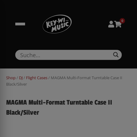
Zum
springen
Inhalt
springen
0
Shop
/
DJ
/
Flight Cases
/ MAGMA Multi-Format Turntable Case II
Black/Silver
MAGMA Multi-Format Turntable Case II
Black/Silver