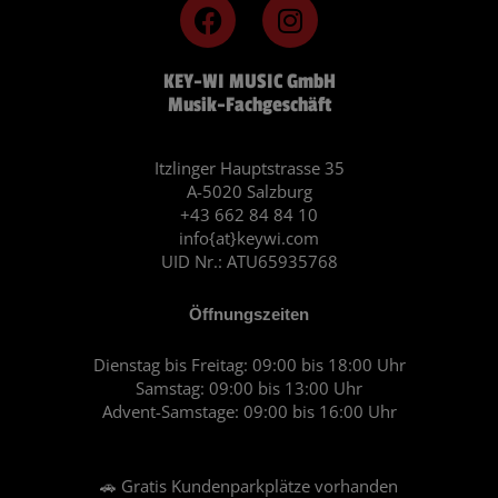
F
I
a
n
c
s
KEY-WI MUSIC GmbH
e
t
Musik-Fachgeschäft
b
a
o
g
o
r
Itzlinger Hauptstrasse 35
A-5020 Salzburg
k
a
+43 662 84 84 10
m
info{at}keywi.com
UID Nr.: ATU65935768
Öffnungszeiten
Dienstag bis Freitag: 09:00 bis 18:00 Uhr
Samstag: 09:00 bis 13:00 Uhr
Advent-Samstage: 09:00 bis 16:00 Uhr
🚗 Gratis Kundenparkplätze vorhanden