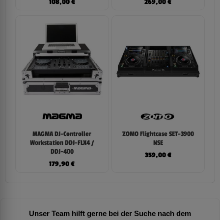
108,00
€
269,00
€
MAGMA DJ-Controller
ZOMO Flightcase SET-3900
Workstation DDJ-FLX4 /
NSE
DDJ-400
359,00
€
179,90
€
Unser Team hilft gerne bei der Suche nach dem