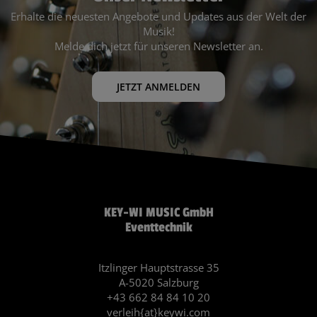
Erhalte die neuesten Angebote und Updates aus der Welt der
Musik!
Melde dich jetzt für unseren Newsletter an.
JETZT ANMELDEN
KEY-WI MUSIC GmbH
Eventtechnik
Itzlinger Hauptstrasse 35
A-5020 Salzburg
+43 662 84 84 10 20
verleih{at}keywi.com