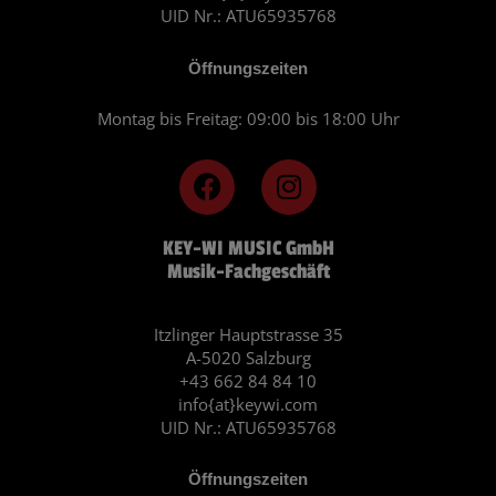
UID Nr.: ATU65935768
Öffnungszeiten
Montag bis Freitag: 09:00 bis 18:00 Uhr
F
I
a
n
c
s
KEY-WI MUSIC GmbH
e
t
Musik-Fachgeschäft
b
a
o
g
o
r
Itzlinger Hauptstrasse 35
A-5020 Salzburg
k
a
+43 662 84 84 10
m
info{at}keywi.com
UID Nr.: ATU65935768
Öffnungszeiten