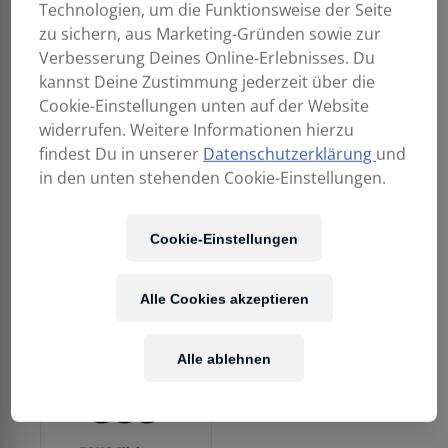
Technologien, um die Funktionsweise der Seite
zu sichern, aus Marketing-Gründen sowie zur
Verbesserung Deines Online-Erlebnisses. Du
kannst Deine Zustimmung jederzeit über die
Cookie-Einstellungen unten auf der Website
widerrufen. Weitere Informationen hierzu
ZOMO Controller
ZOMO Flightcase N-
FlightBag XL
Maschine NSE NI
findest Du in unserer
Datenschutzerklärung
und
Maschine –
159,00
€
in den unten stehenden Cookie-Einstellungen.
Demoware
149,00
€
Cookie-Einstellungen
Alle Cookies akzeptieren
Alle ablehnen