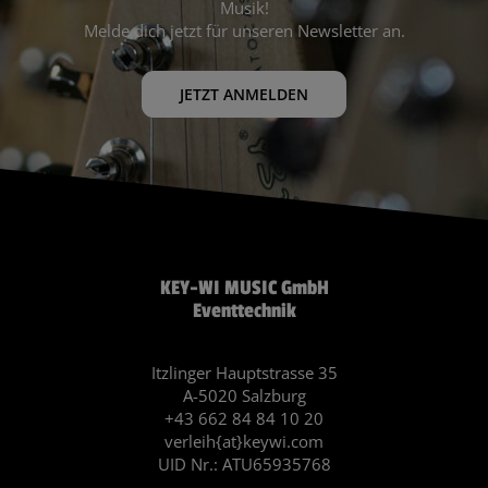
Musik!
Melde dich jetzt für unseren Newsletter an.
JETZT ANMELDEN
KEY-WI MUSIC GmbH
Eventtechnik
Itzlinger Hauptstrasse 35
A-5020 Salzburg
+43 662 84 84 10 20
verleih{at}keywi.com
UID Nr.: ATU65935768