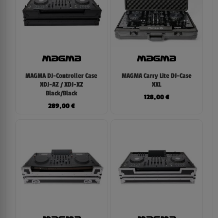
MAGMA DJ-Controller Case
MAGMA Carry Lite DJ-Case
XDJ-AZ / XDJ-XZ
XXL
Black/Black
128,00
€
289,00
€