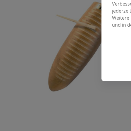
Verbess
jederzei
Weitere 
und in d