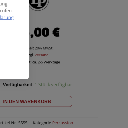
mung
rufen.
lärung
85,00
€
Enthält 20% MwSt.
zzgl.
Versand
Lieferzeit: ca. 2-5 Werktage
Verfügbarkeit:
1 Stück verfügbar
IN DEN WARENKORB
rtikel Nr.
5555
Kategorie
Percussion