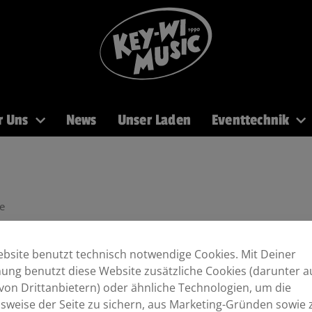
r Uns
News
Unser Laden
Eventtechnik
PA
Recording
Mikros
DJ
Licht
Brass
e
bsite benutzt technisch notwendige Cookies. Mit Deiner
ng benutzt diese Website zusätzliche Cookies (darunter a
von Drittanbietern) oder ähnliche Technologien, um die
sweise der Seite zu sichern, aus Marketing-Gründen sowie 