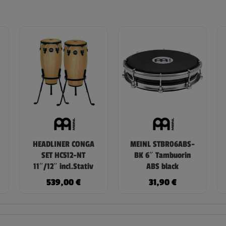
HEADLINER CONGA
MEINL STBR06ABS-
SET HC512-NT
BK 6″ Tambuorin
11″/12″ incl.Stativ
ABS black
539,00
€
31,90
€