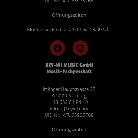
UID Nr.: ATU65935768
Öffnungszeiten
Montag bis Freitag: 09:00 bis 18:00 Uhr
F
I
a
n
c
s
KEY-WI MUSIC GmbH
e
t
Musik-Fachgeschäft
b
a
o
g
o
r
Itzlinger Hauptstrasse 35
A-5020 Salzburg
k
a
+43 662 84 84 10
m
info{at}keywi.com
UID Nr.: ATU65935768
Öffnungszeiten