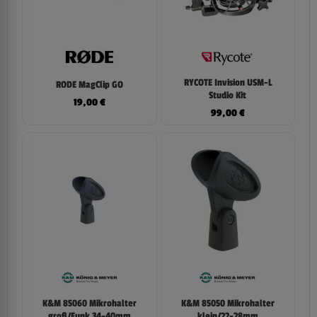
RYCOTE Invision USM-L
RODE MagClip GO
Studio Kit
19,00
€
99,00
€
K&M 85060 Mikrohalter
K&M 85050 Mikrohalter
groß/Funk 34-40mm
klein/22-28mm