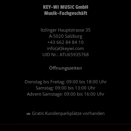
c
s
KEY-WI MUSIC GmbH
e
t
Musik-Fachgeschäft
b
a
o
g
o
r
Itzlinger Hauptstrasse 35
A-5020 Salzburg
k
a
+43 662 84 84 10
m
info{at}keywi.com
UID Nr.: ATU65935768
Öffnungszeiten
Dienstag bis Freitag: 09:00 bis 18:00 Uhr
Samstag: 09:00 bis 13:00 Uhr
Advent-Samstage: 09:00 bis 16:00 Uhr
🚗 Gratis Kundenparkplätze vorhanden