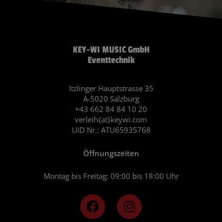
KEY-WI MUSIC GmbH
Eventtechnik
Itzlinger Hauptstrasse 35
A-5020 Salzburg
+43 662 84 84 10 20
verleih{at}keywi.com
UID Nr.: ATU65935768
Öffnungszeiten
Montag bis Freitag: 09:00 bis 18:00 Uhr
F
I
a
n