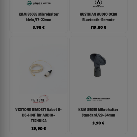
K&M 85035 Mikrohalter
AUSTRIAN AUDIO OCR8
klein/17-22mm
Bluetooth-Remote
3,90
€
119,00
€
VIZITONE HEADSET Kabel R-
K&M 85055 Mikrohalter
DC-HI4F für AUDIO-
Standard/28-34mm
TECHNICA
3,90
€
39,90
€