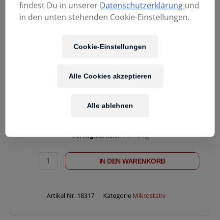
findest Du in unserer
Datenschutzerklärung
und
in den unten stehenden Cookie-Einstellungen.
59,90
€
Cookie-Einstellungen
Alle Cookies akzeptieren
Enthält 20% MwSt.
zzgl.
Versand
Lieferzeit: ca. 2-5 Werktage
Alle ablehnen
K&M
Verfügbarkeit:
Vorrätig
210/9B
Mikrostativ
IN DEN WARENKORB
Menge
Artikel Nr.
18317
Kategorie
Mikrostativ