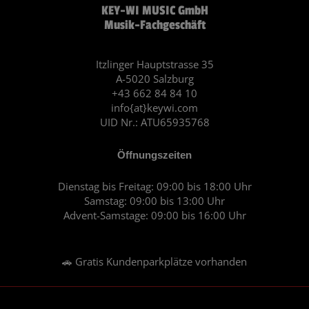
KEY-WI MUSIC GmbH
e
t
Musik-Fachgeschäft
b
a
o
g
o
r
Itzlinger Hauptstrasse 35
A-5020 Salzburg
k
a
+43 662 84 84 10
m
info{at}keywi.com
UID Nr.: ATU65935768
Öffnungszeiten
Dienstag bis Freitag: 09:00 bis 18:00 Uhr
Samstag: 09:00 bis 13:00 Uhr
Advent-Samstage: 09:00 bis 16:00 Uhr
🚗 Gratis Kundenparkplätze vorhanden