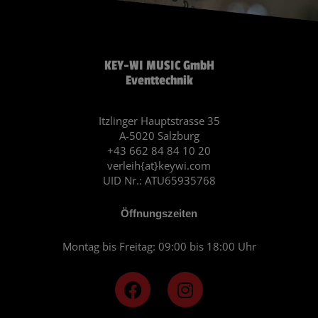
KEY-WI MUSIC GmbH
Eventtechnik
Itzlinger Hauptstrasse 35
A-5020 Salzburg
+43 662 84 84 10 20
verleih{at}keywi.com
UID Nr.: ATU65935768
Öffnungszeiten
Montag bis Freitag: 09:00 bis 18:00 Uhr
F
I
a
n
c
s