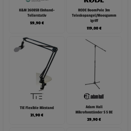
K&M 26085B Einhand-
RODE BoomPole 3m
Tellerstativ
Teleskopangel/Moosgumm
igriff
59,90
€
119,00
€
Adam Hall
TIE Flexible Micstand
Mikrofonständer S 5 BE
21,90
€
29,90
€