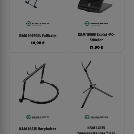
K&M 19855 Tablet-PC-
K&M 14670BL Fußbank
Ständer
14,90
€
17,90
€
K&M 14335
K&M 16415 Harphalter
Tenorsaxständer “Jazz