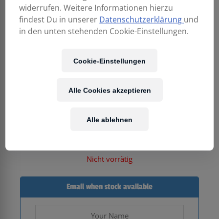
widerrufen. Weitere Informationen hierzu
findest Du in unserer
Datenschutzerklärung
und
in den unten stehenden Cookie-Einstellungen.
Cookie-Einstellungen
179,00
€
Alle Cookies akzeptieren
Alle ablehnen
Enthält 20% MwSt.
Kostenloser Versand
in AT & DE
Nicht vorrätig
Email when stock available