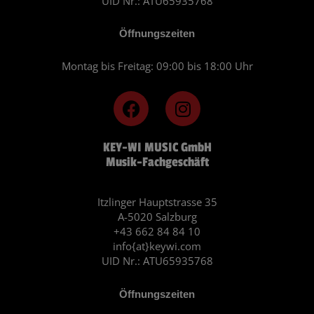
UID Nr.: ATU65935768
Öffnungszeiten
Montag bis Freitag: 09:00 bis 18:00 Uhr
F
I
a
n
c
s
KEY-WI MUSIC GmbH
e
t
Musik-Fachgeschäft
b
a
o
g
o
r
Itzlinger Hauptstrasse 35
A-5020 Salzburg
k
a
+43 662 84 84 10
m
info{at}keywi.com
UID Nr.: ATU65935768
Öffnungszeiten